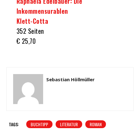
Raphaela Edelbauer: Die
Inkommensurablen
Klett-Cotta
352 Seiten
€ 25,70
Sebastian Höllmüller
TAGS:
BUCHTIPP
LITERATUR
ROMAN