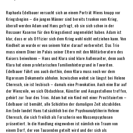
Raphaela Edelbauer versucht sich an einem Porträt Wiens knapp vor
Kriegsbeginn – die jungen Männer sind bereits trunken vom Krieg,
überall werden Adam und Hans gefragt, ob sie sich schon in der
Rossauer Kaserne für den Kriegsdienst angemeldet haben. Adam ist
klar, dass er als Offizier sich dem Krieg wohl nicht entziehen kann. Von
Kindheit an wurde er von seinem Vater darauf vorbereitet. Das Trio
muss einem Diner im Palais seiner Eltern mit den Militärberatern des
Kaisers beiwohnen – Hans und Klara sind klare Außenseiter, denn auch
Klara hat einen proletarischen Familienhintergrund in Favoriten.
Edelbauer führt uns auch dorthin, denn Klara muss noch vor dem
Rigorosum Dokumente abholen. Inzwischen wohnt sie längst bei Helene
Cheresch, sie ist lesbisch – damals eine Provokation. Auch eine Bar auf
der Wienzeile, wo sich Obdachlose, Künstler und Ausgestoßene treffen,
gehört zur Tour des Trios. Adam hat ein Kind mit einer Prostituierten –
Edelbauer ist bemüht, alle Schichten der damaligen Zeit abzubilden.
Am Ende landet Hans tatsächlich bei der Psychoanalytikerin Helene
Cheresch, die sich freilich als Forscherin von Massenpsychosen
präsentiert. In die Handlung eingewoben ist nämlich ein Traum von
einem Dorf, der von Tausenden geteilt wird und der sich als