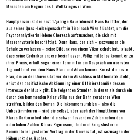
Menschen am Beginn des 1. Weltkrieges in Wien.
Hauptperson ist der erst 17jährige Bauernknecht Hans Ranftler, der
aus seiner Quasi-Leibeigenschaft in Tirol nach Wien flüchtet, um die
Psychoanalytikerin Helene Cheresch aufzusuchen, die sich mit
Massenhysterie beschäftigt. Denn Hans, der sich – gezwungen die
Schule zu verlassen – seine Bildung von einem Vikar geholt hat, glaubt,
dass seine Gedanken andere beeinflussen. Völlig mittellos kommt er zu
ihrer Praxis, erhält sogar einen Termin für ein Gespräch am nächsten
Tag und lernt vor dem Haus Klara und Adam kennen. Sie ist die erste
Frau, die an der Universität vor ihrem Abschluss in Mathematik steht,
er ist der pazifistische Abkömmling einer Offiziersfamilie dessen
Interesse der Musik gilt. Die folgenden Stunden, in denen sie durch ein
durch den kommenden Krieg völlig aus der Bahn geratenes Wien
streifen, bilden den Roman. Die Inkommensurablen – also die
Unbestimmbaren – sind sie selbst, aber auch das Hauptthema von
Klaras Doktorarbeit über die schwer fassenden Zahlen neben den
natürlichen Zahlen. Klaras Rigorosum, ihr durch kriegslüsterne
Kommilitonen gestörter Vortrag in der Universität, ist sozusagen der
Höhepunkt des Buches.