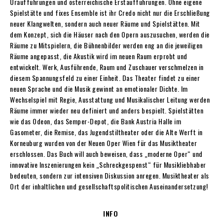
Uraufführungen und österreichische Erstaufführungen. Ohne eigene
Spielstätte und fixes Ensemble ist ihr Credo nicht nur die Erschließung
neuer Klangwelten, sondern auch neuer Räume und Spielstätten. Mit
dem Konzept, sich die Häuser nach den Opern auszusuchen, werden die
Räume zu Mitspielern, die Bühnenbilder werden eng an die jeweiligen
Räume angepasst, die Akustik wird im neuen Raum erprobt und
entwickelt. Werk, Ausführende, Raum und Zuschauer verschmelzen in
diesem Spannungsfeld zu einer Einheit. Das Theater findet zu einer
neuen Sprache und die Musik gewinnt an emotionaler Dichte. Im
Wechselspiel mit Regie, Ausstattung und Musikalischer Leitung werden
Räume immer wieder neu definiert und anders bespielt. Spielstätten
wie das Odeon, das Semper-Depot, die Bank Austria Halle im
Gasometer, die Remise, das Jugendstiltheater oder die Alte Werft in
Korneuburg wurden von der Neuen Oper Wien für das Musiktheater
erschlossen. Das Buch will auch beweisen, dass „moderne Oper“ und
innovative Inszenierungen kein „Schreckgespenst“ für Musikliebhaber
bedeuten, sondern zur intensiven Diskussion anregen. Musiktheater als
Ort der inhaltlichen und gesellschaftspolitischen Auseinandersetzung!
INFO