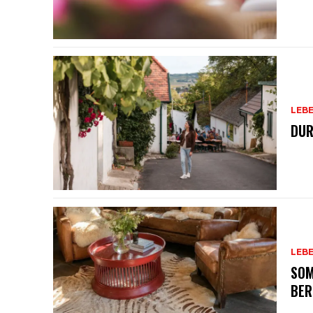
LEB
DUR
LEB
SOM
BER