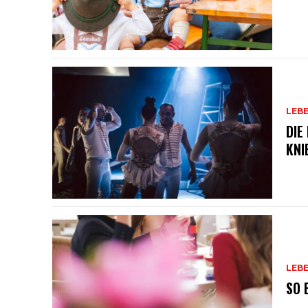
LEB
DIE
KNI
LEB
SO 