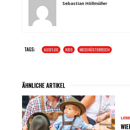
Sebastian Höllmüller
TAGS:
AUSFLUG
KIDS
NIEDERÖSTERREICH
ÄHNLICHE ARTIKEL
LEB
WIE