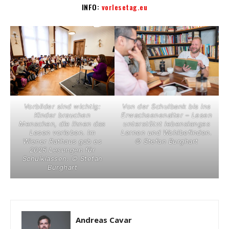
INFO:
vorlesetag.eu
Vorbilder sind wichtig:
Von der Schulbank bis ins
Kinder brauchen
Erwachsenenalter – Lesen
Menschen, die ihnen das
unterstützt lebenslanges
Lesen vorleben. Im
Lernen und Wohlbefinden.
Wiener Rathaus gab es
© Stefan Burghart
2025 Lesungen für
Schulklassen. © Stefan
Burghart
Andreas Cavar