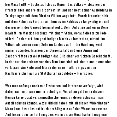
bei Marx heißt – buchstäblich das Opium des Volkes – obschon der
Pfarrer alles andere als bibelfest ist und den Rest seiner Ausbildung in
Trinkgelagen mit dem Fürsten Villiam wegsäuft. Marek freundet sich
mit dem Sohn des Fürsten an, dem es im Schloss zu langweilig ist und
der gerne in der Gegend herumstreift. Beim Aufstieg auf einen Berg
bewirft ihn Marek allerdings mit einem Stein, worauf dieser zu Tode
stürzt. Doch statt den geständigen Marek zu bestrafen, nimmt ihn
Villiam als seinen neuen Sohn im Schloss auf – die Handlung wird
immer absurder. Intrigen der Dienerschaft und eine Amme mit
Zauberkräften vervollständigen das Bild einer verrückten Gesellschaft,
in der nur eines sicher scheint: Man kann sich auf nichts und niemanden
verlassen. Am Ende wird Marek der neue – allerdings von den
Nachbarreichen nur als Statthalter geduldete – Herrscher.
Was man anfangs noch mit Erstaunen und Interesse verfolgt, wird
dabei nach und nach immer beliebiger. Vor allem gibt es in diesem
Roman keine positive, sympathische Figur, an deren Schicksal man
Anteil nehmen könnte. Wozu Mitleid haben mit all diesen Widerlingen?
Mann kann das alles natürlich als Allegorie auf den Wahnsinn unserer
Zeit lesen, aber so hoffnungslos wie in dieser Gesellschaft mag man