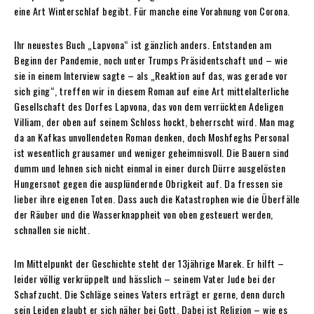
eine Art Winterschlaf begibt. Für manche eine Vorahnung von Corona.
Ihr neuestes Buch „Lapvona“ ist gänzlich anders. Entstanden am
Beginn der Pandemie, noch unter Trumps Präsidentschaft und – wie
sie in einem Interview sagte – als „Reaktion auf das, was gerade vor
sich ging“, treffen wir in diesem Roman auf eine Art mittelalterliche
Gesellschaft des Dorfes Lapvona, das von dem verrückten Adeligen
Villiam, der oben auf seinem Schloss hockt, beherrscht wird. Man mag
da an Kafkas unvollendeten Roman denken, doch Moshfeghs Personal
ist wesentlich grausamer und weniger geheimnisvoll. Die Bauern sind
dumm und lehnen sich nicht einmal in einer durch Dürre ausgelösten
Hungersnot gegen die ausplündernde Obrigkeit auf. Da fressen sie
lieber ihre eigenen Toten. Dass auch die Katastrophen wie die Überfälle
der Räuber und die Wasserknappheit von oben gesteuert werden,
schnallen sie nicht.
Im Mittelpunkt der Geschichte steht der 13jährige Marek. Er hilft –
leider völlig verkrüppelt und hässlich – seinem Vater Jude bei der
Schafzucht. Die Schläge seines Vaters erträgt er gerne, denn durch
sein Leiden glaubt er sich näher bei Gott. Dabei ist Religion – wie es