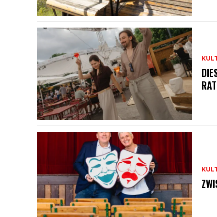
KUL
DIE
RAT
KUL
ZWI