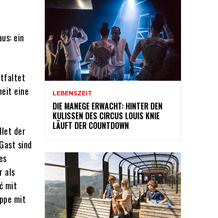
us: ein
ntfaltet
eit eine
LEBENSZEIT
DIE MANEGE ERWACHT: HINTER DEN
KULISSEN DES CIRCUS LOUIS KNIE
LÄUFT DER COUNTDOWN
llet der
Gast sind
es
r als
ć mit
uppe mit