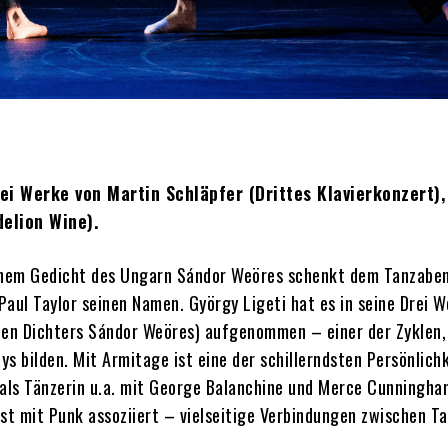
ei Werke von Martin Schläpfer (Drittes Klavierkonzert),
delion Wine).
einem Gedicht des Ungarn Sándor Weöres schenkt dem Tanzabe
aul Taylor seinen Namen. György Ligeti hat es in seine Drei W
hen Dichters Sándor Weöres) aufgenommen – einer der Zyklen, 
ys bilden. Mit Armitage ist eine der schillerndsten Persönlich
 als Tänzerin u.a. mit George Balanchine und Merce Cunningha
st mit Punk assoziiert – vielseitige Verbindungen zwischen Ta