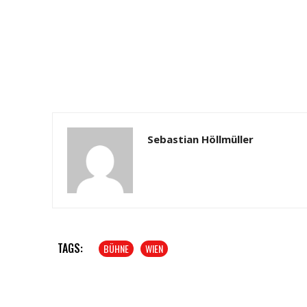
Sebastian Höllmüller
TAGS:
BÜHNE
WIEN