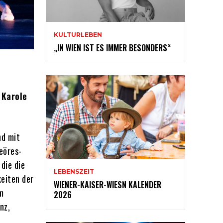
KULTURLEBEN
„IN WIEN IST ES IMMER BESONDERS“
 Karole
nd mit
eöres-
die die
LEBENSZEIT
keiten der
WIENER-KAISER-WIESN KALENDER
m
2026
nz,