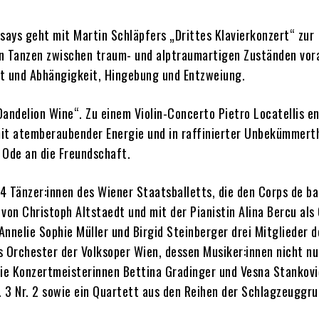
says geht mit Martin Schläpfers „Drittes Klavierkonzert“ zur
n Tanzen zwischen traum- und alptraumartigen Zuständen vora
eit und Abhängigkeit, Hingebung und Entzweiung.
Dandelion Wine“. Zu einem Violin-Concerto Pietro Locatellis e
t atemberaubender Energie und in raffinierter Unbekümmerth
 Ode an die Freundschaft.
 Tänzer:innen des Wiener Staatsballetts, die den Corps de ba
von Christoph Altstaedt und mit der Pianistin Alina Bercu als 
nnelie Sophie Müller und Birgid Steinberger drei Mitglieder d
Orchester der Volksoper Wien, dessen Musiker:innen nicht nu
 die Konzertmeisterinnen Bettina Gradinger und Vesna Stankovi
. 3 Nr. 2 sowie ein Quartett aus den Reihen der Schlagzeuggr