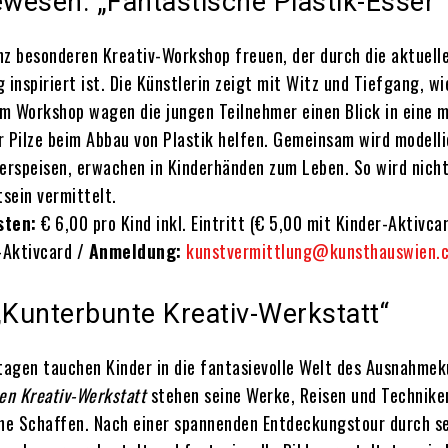
ewesen: „Fantastische Plastik-Esser“
anz besonderen Kreativ-Workshop freuen, der durch die aktuell
inspiriert ist. Die Künstlerin zeigt mit Witz und Tiefgang, wi
Im Workshop wagen die jungen Teilnehmer einen Blick in eine 
 Pilze beim Abbau von Plastik helfen. Gemeinsam wird modelli
verspeisen, erwachen in Kinderhänden zum Leben. So wird nicht
sein vermittelt.
sten:
€ 6,00 pro Kind inkl. Eintritt (€ 5,00 mit Kinder-Aktivcar
-Aktivcard /
Anmeldung:
kunstvermittlung@kunsthauswien.
Kunterbunte Kreativ-Werkstatt“
tagen tauchen Kinder in die fantasievolle Welt des Ausnahmek
en Kreativ-Werkstatt
stehen seine Werke, Reisen und Technike
che Schaffen. Nach einer spannenden Entdeckungstour durch s