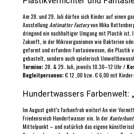
Plastikvernichter und Fantasi
Am 28. und 29. Juli dürfen sich Kinder auf einen g
Ausstellung
Antimatter Factory
von Mika Rottenberg 
dringend ein nachhaltiger Umgang mit Plastik ist. 
Zukunft, in der Mikroorganismen wie Bakterien oder
geformt und erfunden: Fantasiewesen, die Plastik 
gebastelt, sondern auch spielerisch Umweltbewusst
Termine:
28. & 29. Juli, jeweils 10.30–12 Uhr /
Ko
Begleitpersonen:
€ 12 ,00 bzw. € 6,00 mit Kinder
Hundertwassers Farbenwelt: „
Im August geht’s farbenfroh weiter! An vier Vormit
Friedensreich Hundertwasser ein. In der
Kunterbunt
Mittelpunkt – und natürlich das eigene künstleris