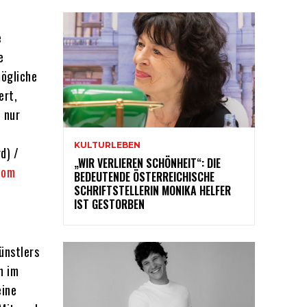
e
e
mögliche
ert,
 nur
KULTURLEBEN
d) /
„WIR VERLIEREN SCHÖNHEIT“: DIE
com
BEDEUTENDE ÖSTERREICHISCHE
SCHRIFTSTELLERIN MONIKA HELFER
IST GESTORBEN
ünstlers
n im
eine