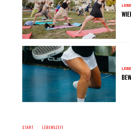
LEB
WIE
LEB
BEW