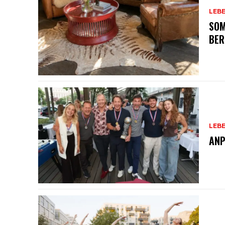
LEB
SOM
BER
LEB
ANP