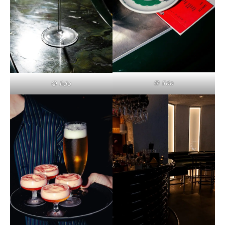
© lido
© lido