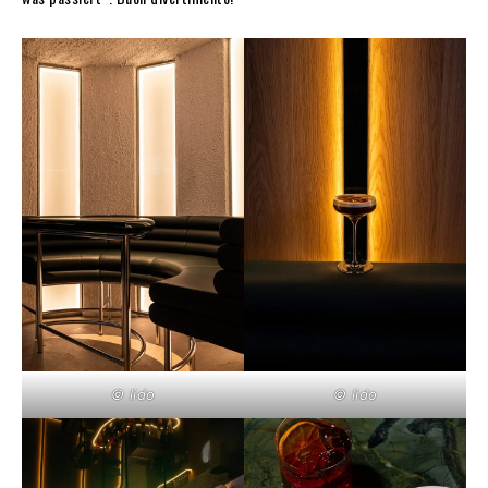
© lido
© lido