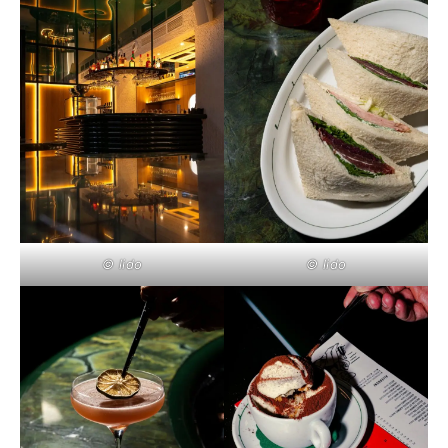
© lido
© lido