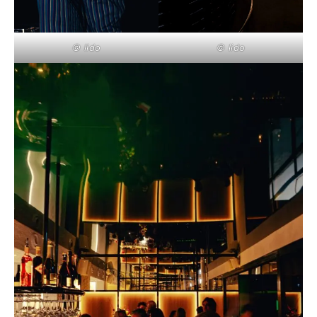
© lido
© lido