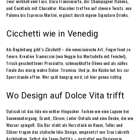
zwar wirklich vom Fass. Dazu Franciacorta, der Champagner Italiens,
und Cocktails mit Charakter. Klassiker treffen auf clevere Twists, von
Paloma bis Espresso Martini, ergänzt durch eigene Signature Drinks.
Cicchetti wie in Venedig
Als Begleitung gibt’s
Cicchetti
– die venezianische Art, Fingerfood zu
feiern. Kreative Tramezzini (von Veggie bis Mortadella mit Fenchel),
frisch geschnittener Prosciutto, schmackhafte Oliven und als süßes
Finale das einzig wahre Dolce: Tiramisu. Und ja, die Küche hat bis zur
Sperrstunde offen. Wer spät hungrig wird, ist hier genau richtig.
Wo Design auf Dolce Vita trifft
Optisch ist das lido ein echter Hingucker: Farben wie eine Lagune bei
Sonnenuntergang, Granit, Chrom, Leder-Details und eine Decke, die wie
Wasser spiegelt. Die Bar steht als Herzstück im Raum, Teller und
Gläser tragen das stylische lido-Design, umgesetzt von Tzou Lubroth
Architekten. Selbst die Team-Outfits – gestaltet von Designerin