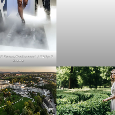
 Gesundheitsresort / Fülöp &
Kremsl