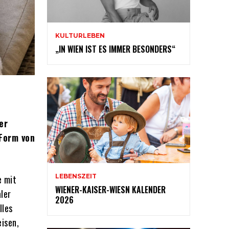
KULTURLEBEN
„IN WIEN IST ES IMMER BESONDERS“
er
Form von
LEBENSZEIT
e mit
WIENER-KAISER-WIESN KALENDER
ler
2026
lles
isen,