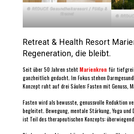
© REDUCE Gesundheitsresort / Fülöp &
Kremsl
© REDUCE
Retreat & Health Resort Mari
Regeneration, die bleibt.
Seit über 50 Jahren steht
Marienkron
für tiefgre
ganzheitlich gedacht. Im Fokus stehen Darmgesundh
Konzept ruht auf drei Säulen: Fasten mit Genuss, 
Fasten wird als bewusste, genussvolle Reduktion ve
begleitet. Bewegung, mentale Stärkung, Yoga und D
ist Teil des therapeutischen Konzepts: überwiegend