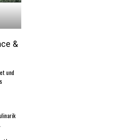
nce &
tet und
s
linarik
.