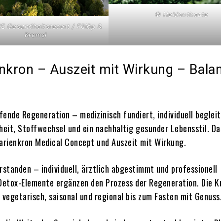
© Heldentheate
 Gesundheitsresort / Fülöp &
Kremsl
enkron – Auszeit mit Wirkung – Bala
ifende Regeneration – medizinisch fundiert, individuell beglei
eit, Stoffwechsel und ein nachhaltig gesunder Lebensstil. Da
Marienkron Medical Concept und Auszeit mit Wirkung.
rstanden – individuell, ärztlich abgestimmt und professionell
etox-Elemente ergänzen den Prozess der Regeneration. Die Ku
 vegetarisch, saisonal und regional bis zum Fasten mit Genuss