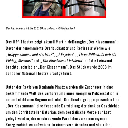
Der Kissenmann ist bis 2. 6. 24 zu sehen. – ©Mirjam Koch
Das Off-Theater zeigt aktuell Martin McDonaghs „Der Kissenmann“.
Bevor der renommierte Drehbuchautor und Regisseur Werke wie
„
Brügge sehen… und sterben?
“, „
7 Psychos
“, „
Three Billboards outside
Ebbing, Missouri“
und „
The Banshees of Inisherin
“ auf die Leinwand
brachte, schrieb er „Der Kissenmann“. Das Stück wurde 2003 im
Londoner National Theatre uraufgeführt.
Unter der Regie von Benjamin Plautz werden die Zuschauer in eine
beklemmende Welt des Verhörraums einer anonymen Polizeistation in
einem totalitären Regime entführt. Die Theatergruppe präsentiert mit
„Der Kissenmann“ eine fesselnde Darstellung der dunklen Geschichte
um den Schriftsteller Katurian, dem bestialische Morde zur Last
gelegt werden, die erschreckende Parallelen zu seinen eigenen
Kurzgeschichten aufweisen. In einem verstörenden und skurrilen