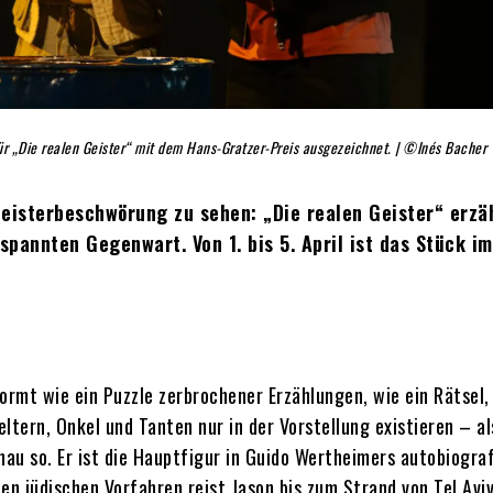
r „Die realen Geister“ mit dem Hans-Gratzer-Preis ausgezeichnet. | ©Inés Bacher
Geisterbeschwörung zu sehen: „Die realen Geister“ erzä
spannten Gegenwart. Von 1. bis 5. April ist das Stück im
ormt wie ein Puzzle zerbrochener Erzählungen, wie ein Rätsel,
ltern, Onkel und Tanten nur in der Vorstellung existieren – al
au so. Er ist die Hauptfigur in Guido Wertheimers autobiogra
n jüdischen Vorfahren reist Jason bis zum Strand von Tel Aviv