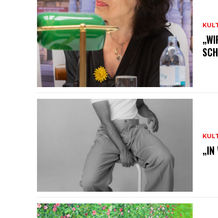
KUL
„WI
SCH
KUL
„IN