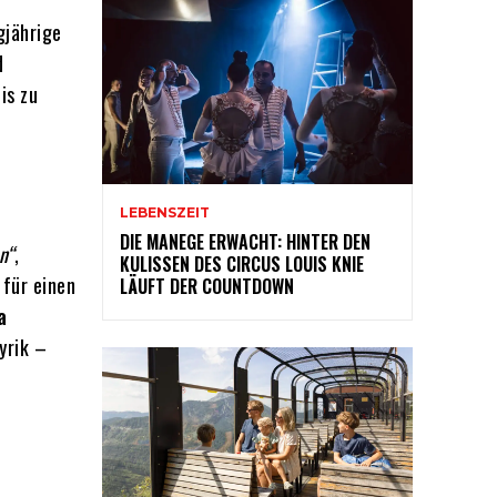
gjährige
d
is zu
LEBENSZEIT
DIE MANEGE ERWACHT: HINTER DEN
n“
,
KULISSEN DES CIRCUS LOUIS KNIE
 für einen
LÄUFT DER COUNTDOWN
a
yrik –