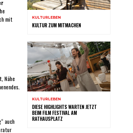
er
che
KULTURLEBEN
ch mit
KULTUR ZUM MITMACHEN
t, Nähe
henendes.
KULTURLEBEN
DIESE HIGHLIGHTS WARTEN JETZT
BEIM FILM FESTIVAL AM
RATHAUSPLATZ
g“ auch
eratur