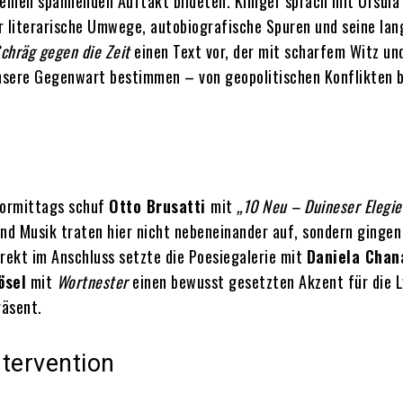
einen spannenden Auftakt bildeten. Klinger sprach mit Ursula
er literarische Umwege, autobiografische Spuren und seine lan
chräg gegen die Zeit
einen Text vor, der mit scharfem Witz un
 unsere Gegenwart bestimmen – von geopolitischen Konflikten b
Vormittags schuf
Otto Brusatti
mit
„10 Neu – Duineser Elegie
und Musik traten hier nicht nebeneinander auf, sondern gingen
rekt im Anschluss setzte die Poesiegalerie mit
Daniela Chan
ösel
mit
Wortnester
einen bewusst gesetzten Akzent für die L
räsent.
ntervention