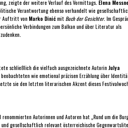
lung, zeigte der weitere Verlauf des Vormittags.
Elena Messn
litische Verantwortung ebenso verhandelt wie gesellschaftli
r Auftritt von
Marko Dinić
mit
Buch der Gesichter
. Im Gesprä
persönliche Verbindungen zum Balkan und über Literatur als
rzudenken.
ete schließlich die vielfach ausgezeichnete Autorin
Julya
in beobachteten wie emotional präzisen Erzählung über Identitä
etzte sie den letzten literarischen Akzent dieses Festivalwoc
21 renommierten Autorinnen und Autoren hat „Rund um die Bur
g und gesellschaftlich relevant österreichische Gegenwartslit