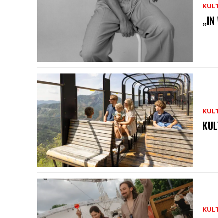
KUL
„IN
KUL
KUL
KUL