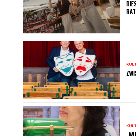
DIE
RAT
KUL
ZWI
KUL
„WI