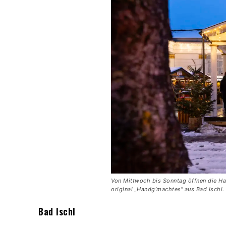
Von Mittwoch bis Sonntag öffnen die Ha
original „Handg’machtes“ aus Bad Ischl
Bad Ischl