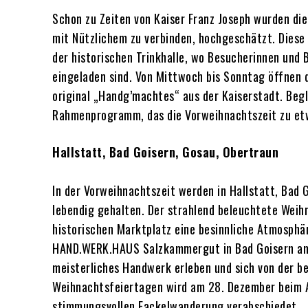
Schon zu Zeiten von Kaiser Franz Joseph wurden di
mit Nützlichem zu verbinden, hochgeschätzt. Diese 
der historischen Trinkhalle, wo Besucherinnen und
eingeladen sind. Von Mittwoch bis Sonntag öffnen 
original „Handg’machtes“ aus der Kaiserstadt. Begl
Rahmenprogramm, das die Vorweihnachtszeit zu e
Hallstatt, Bad Goisern, Gosau, Obertraun
In der Vorweihnachtszeit werden in Hallstatt, Bad 
lebendig gehalten. Der strahlend beleuchtete Weih
historischen Marktplatz eine besinnliche Atmosphä
HAND.WERK.HAUS Salzkammergut in Bad Goisern am 
meisterliches Handwerk erleben und sich von der 
Weihnachtsfeiertagen wird am 28. Dezember beim A
stimmungsvollen Fackelwanderung verabschiedet.