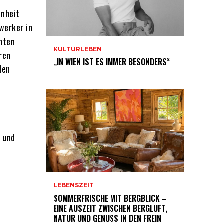
önheit
werker in
hten
KULTURLEBEN
ren
„IN WIEN IST ES IMMER BESONDERS“
len
t und
LEBENSZEIT
SOMMERFRISCHE MIT BERGBLICK –
EINE AUSZEIT ZWISCHEN BERGLUFT,
NATUR UND GENUSS IN DEN FREIN