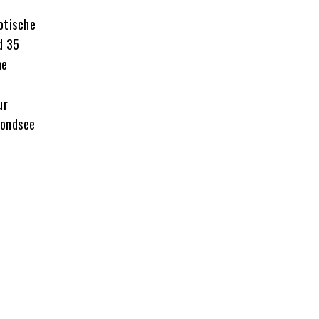
otische
d 35
he
ur
Mondsee