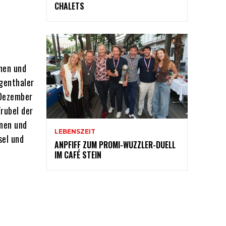
CHALETS
ehen und
ggenthaler
 Dezember
rubel der
nnen und
LEBENSZEIT
sel und
ANPFIFF ZUM PROMI-WUZZLER-DUELL
e
IM CAFÉ STEIN