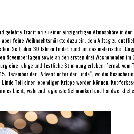
nd gelebte Tradition zu einer einzigartigen Atmosphäre in der
, aber feine Weihnachtsmärkte dazu ein, dem Alltag zu entfli
nießen. Seit über 30 Jahren findet rund um das malerische „Gu
tzten Novembertagen sowie an den ersten drei Wochenenden im
burg eine ruhige und festliche Stimmung erleben, fernab vom T
 15. Dezember der „Advent unter der Linde“, wo die Besucheri
 Linde Teil einer lebendigen Krippe werden können. Kupferkes
warmes Licht, während regionale Schmankerl und handwerklich