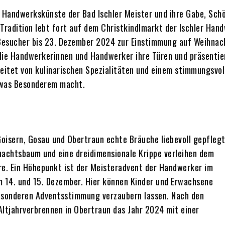
e Handwerkskünste der Bad Ischler Meister und ihre Gabe, Sch
Tradition lebt fort auf dem Christkindlmarkt der Ischler Hand
 Besucher bis 23. Dezember 2024 zur Einstimmung auf Weihnac
die Handwerkerinnen und Handwerker ihre Türen und präsentie
eitet von kulinarischen Spezialitäten und einem stimmungsvol
twas Besonderem macht.
Goisern, Gosau und Obertraun echte Bräuche liebevoll gepfleg
nachtsbaum und eine dreidimensionale Krippe verleihen dem
re. Ein Höhepunkt ist der Meisteradvent der Handwerker im
14. und 15. Dezember. Hier können Kinder und Erwachsene
besonderen Adventsstimmung verzaubern lassen. Nach den
ltjahrverbrennen in Obertraun das Jahr 2024 mit einer