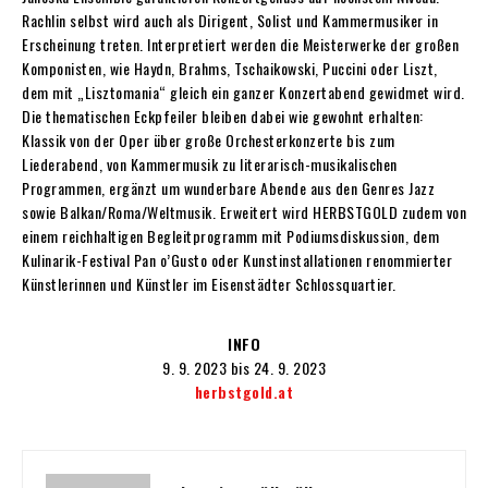
Rachlin
selbst wird auch als Dirigent, Solist und Kammermusiker in
Erscheinung treten. Interpretiert werden die Meisterwerke der großen
Komponis
ten, wie Haydn, Brahms,
Tschaikowski, Puccini oder Liszt,
dem mit „Lisztomania“ gleich ein ganzer Konzertabend gewidmet wird.
Die thematischen Eckpfeiler bleiben dabei wie gewohnt erhalten:
Klassik von der Oper über große Orchesterkonzerte bis zum
Liederabend, von Kammermusik zu literarisch-musikalischen
Programmen, ergänzt um wunderbare Abende aus den Genres Jazz
sowie Balkan/Roma/Weltmusik. Erweitert wird HERBSTGOLD zudem von
einem reichhaltigen Begleitprogramm mit Podiumsdiskussion, dem
Kulinarik-Festival Pan o’Gusto
oder Kunstinstallationen renommierter
Künstlerinnen und Künstler im
Eisenstädter Schlossquartier.
INFO
9. 9. 2023 bis 24. 9. 2023
herbstgold.at