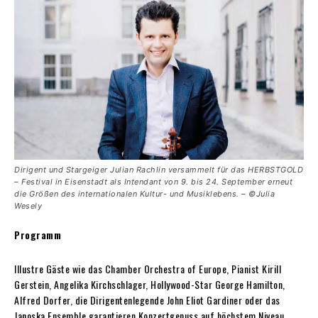
Dirigent und Stargeiger Julian Rachlin versammelt für das HERBSTGOLD
– Festival
in Eisenstadt als Intendant von 9. bis 24. September erneut
die Größen des internationalen Kultur- und Musiklebens. – ©Julia
Wesely
Programm
Illustre Gäste wie das
Chamber Orchestra of Europe, Pianist Kirill
Gerstein, Angelika
Kirchschlager, Hollywood-
Star George Hamilton,
Alfred Dorfer, die Dirigentenlegende John Eliot Gardiner oder das
Janoska Ensemble garan
tieren Konzertgenuss auf höchstem Niveau.