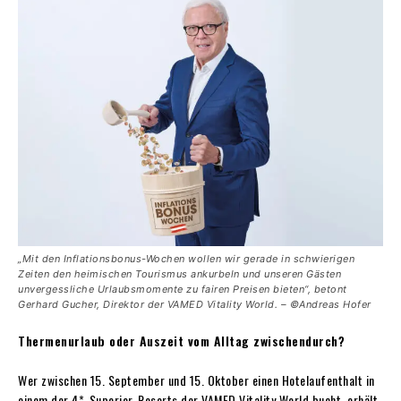
„Mit den Inflations­bonus-Wochen wollen wir gerade in schwierigen
Zeiten den heimischen Tourismus ankurbeln und unseren Gästen
unvergessliche Urlaubsmomente zu fairen Preisen bieten“, betont
Gerhard Gucher, Direktor der VAMED Vitality World. – ©Andreas Hofer
Thermenurlaub oder Auszeit vom Alltag zwischendurch?
Wer zwischen 15. September und 15. Oktober einen Hotelaufenthalt in
einem der 4*-Superior-Resorts der VAMED Vitality World bucht, erhält