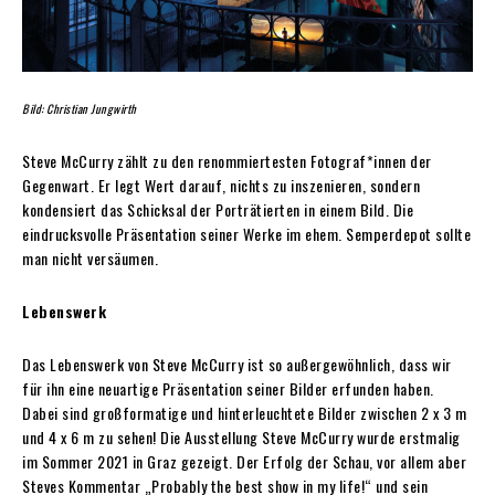
Bild: Christian Jungwirth
Steve McCurry zählt zu den renommiertesten Fotograf*innen der
Gegenwart. Er legt Wert darauf, nichts zu inszenieren, sondern
kondensiert das Schicksal der Porträtierten in einem Bild. Die
eindrucksvolle Präsentation seiner Werke im ehem. Semperdepot sollte
man nicht versäumen.
Lebenswerk
Das Lebenswerk von Steve McCurry ist so außergewöhnlich, dass wir
für ihn eine neuartige Präsentation seiner Bilder erfunden haben.
Dabei sind großformatige und hinterleuchtete Bilder zwischen 2 x 3 m
und 4 x 6 m zu sehen! Die Ausstellung Steve McCurry wurde erstmalig
im Sommer 2021 in Graz gezeigt. Der Erfolg der Schau, vor allem aber
Steves Kommentar „Probably the best show in my life!“ und sein