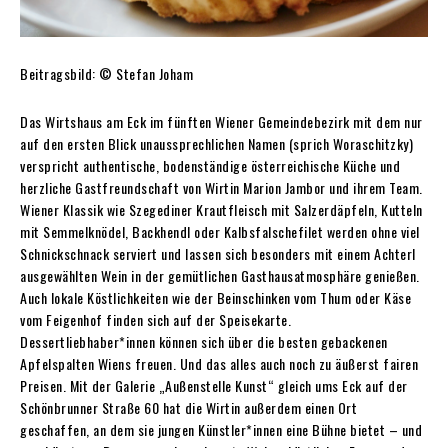
Beitragsbild: © Stefan Joham
Das Wirtshaus am Eck im fünften Wiener Gemeindebezirk mit dem nur
auf den ersten Blick unaussprechlichen Namen (sprich Woraschitzky)
verspricht authentische, bodenständige österreichische Küche und
herzliche Gastfreundschaft von Wirtin Marion Jambor und ihrem Team.
Wiener Klassik wie Szegediner Krautfleisch mit Salzerdäpfeln, Kutteln
mit Semmelknödel, Backhendl oder Kalbsfalschefilet werden ohne viel
Schnickschnack serviert und lassen sich besonders mit einem Achterl
ausgewählten Wein in der gemütlichen Gasthausatmosphäre genießen.
Auch lokale Köstlichkeiten wie der Beinschinken vom Thum oder Käse
vom Feigenhof finden sich auf der Speisekarte.
Dessertliebhaber*innen können sich über die besten gebackenen
Apfelspalten Wiens freuen. Und das alles auch noch zu äußerst fairen
Preisen. Mit der Galerie „Außenstelle Kunst“ gleich ums Eck auf der
Schönbrunner Straße 60 hat die Wirtin außerdem einen Ort
geschaffen, an dem sie jungen Künstler*innen eine Bühne bietet – und