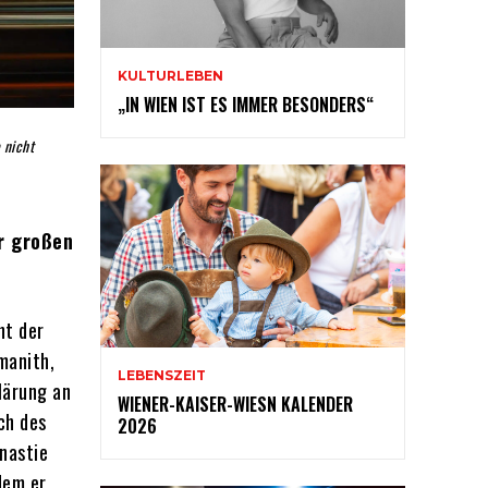
KULTURLEBEN
„IN WIEN IST ES IMMER BESONDERS“
 nicht
r großen
ht der
manith,
LEBENSZEIT
lärung an
WIENER-KAISER-WIESN KALENDER
ch des
2026
nastie
dem er