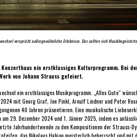
echsel verspricht außergewöhnliche Erlebnisse. Das sollten sich Musikbegeisterte
 Konzerthaus ein erstklassiges Kulturprogramm. Bei de
Werk von Johann Strauss gefeiert.
wechsel ein erstklassiges Musikprogramm. „Alles Gute“ wünsc
2024 mit Georg Graf, Joe Pinkl, Arnulf Lindner und Peter Ros
gangenen 40 Jahren präsentieren. Eine musikalische Liebeserk
n am 29. Dezember 2024 und 1. Jänner 2025, indem es anlässli
orletzte Jahrhundertwende zu den Kompositionen der Strauss-Dy
pfeifen, das Nikolaus Habjan meisterlich beherrscht und mit 