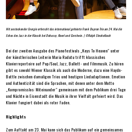
Mit ansteckender Energie erforscht das international gefeierte Frank Dupree Trio am 24. Mai die
Echos des Jazz in der Klassik bei Debussy, Ravel und Gershwin. | ©Ralph Steckelbach
Bei der zweiten Ausgabe des Pianofestivals „Keys To Heaven“ unter
der künstlerischen Leiterin Maria Radutu trifft klassisches
Klavierrepertoire auf Pop/Soul, Jazz, Ballett- und Filmmusik. Zu hören
gibt es sowohl Wiener Klassik als auch die Moderne, dazu eine Haydn-
Battle zwischen damaligen Trios und heutigen Liedadaptionen. Emotion
und Authentizität sind die Sprachen, mit denen unter dem Motto
„Kompromisslos: Miteinander“ gemeinsam mit dem Publikum drei Tage
und Nächte in Eisenstadt die Musik in ihrer Vielfalt gefeiert wird. Das
Klavier fungiert dabei als roter Faden.
Highlights
Zum Auftakt am 23. Mai kann sich das Publikum auf ein gemeinsames