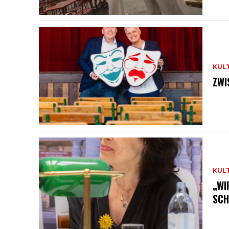
KUL
ZWI
KUL
„WI
SCH