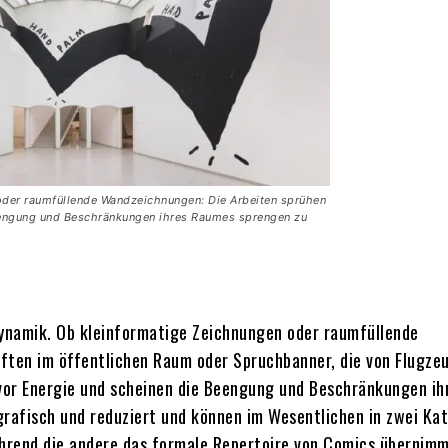
oder raumfüllende Wandzeichnungen: Die Arbeiten sprühen
eengung und Beschränkungen ihres Raumes sprengen zu
Dynamik. Ob kleinformatige Zeichnungen oder raumfüllende
ten im öffentlichen Raum oder Spruchbanner, die von Flugze
vor Energie und scheinen die Beengung und Beschränkungen ih
grafisch und reduziert und können im Wesentlichen in zwei Ka
ährend die andere das formale Repertoire von Comics übernimm