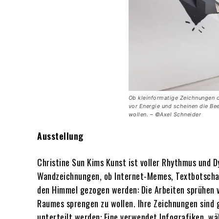
Ob kleinformatige Zeichnungen 
vor Energie und scheinen die B
wollen. – ©Axel Schneider
Ausstellung
Christine Sun Kims Kunst ist voller Rhythmus und 
Wandzeichnungen, ob Internet-Memes, Textbotschaf
den Himmel gezogen werden: Die Arbeiten sprühen 
Raumes sprengen zu wollen. Ihre Zeichnungen sind 
unterteilt werden: Eine verwendet Infografiken, w