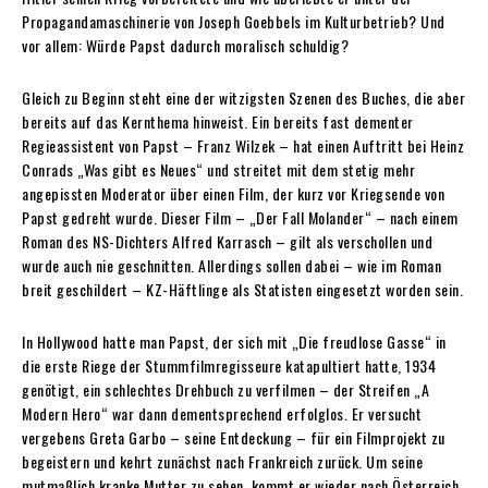
Propagandamaschinerie von Joseph Goebbels im Kulturbetrieb? Und
vor allem: Würde Papst dadurch moralisch schuldig?
Gleich zu Beginn steht eine der witzigsten Szenen des Buches, die aber
bereits auf das Kernthema hinweist. Ein bereits fast dementer
Regieassistent von Papst – Franz Wilzek – hat einen Auftritt bei Heinz
Conrads „Was gibt es Neues“ und streitet mit dem stetig mehr
angepissten Moderator über einen Film, der kurz vor Kriegsende von
Papst gedreht wurde. Dieser Film – „Der Fall Molander“ – nach einem
Roman des NS-Dichters Alfred Karrasch – gilt als verschollen und
wurde auch nie geschnitten. Allerdings sollen dabei – wie im Roman
breit geschildert – KZ-Häftlinge als Statisten eingesetzt worden sein.
In Hollywood hatte man Papst, der sich mit „Die freudlose Gasse“ in
die erste Riege der Stummfilmregisseure katapultiert hatte, 1934
genötigt, ein schlechtes Drehbuch zu verfilmen – der Streifen „A
Modern Hero“ war dann dementsprechend erfolglos. Er versucht
vergebens Greta Garbo – seine Entdeckung – für ein Filmprojekt zu
begeistern und kehrt zunächst nach Frankreich zurück. Um seine
mutmaßlich kranke Mutter zu sehen, kommt er wieder nach Österreich,