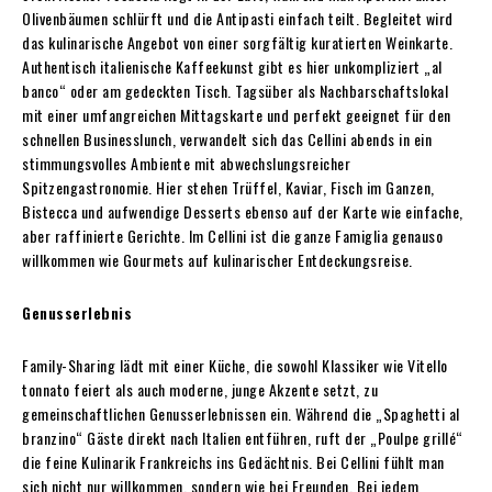
Olivenbäumen schlürft und die Antipasti einfach teilt. Begleitet wird
das kulinarische Angebot von einer sorgfältig kuratierten Weinkarte.
Authentisch italienische Kaffeekunst gibt es hier unkompliziert „al
banco“ oder am gedeckten Tisch. Tagsüber als Nachbarschaftslokal
mit einer umfangreichen Mittagskarte und perfekt geeignet für den
schnellen Businesslunch, verwandelt sich das Cellini abends in ein
stimmungsvolles Ambiente mit abwechslungsreicher
Spitzengastronomie. Hier stehen Trüffel, Kaviar, Fisch im Ganzen,
Bistecca und aufwendige Desserts ebenso auf der Karte wie einfache,
aber raffinierte Gerichte. Im Cellini ist die ganze Famiglia genauso
willkommen wie Gourmets auf kulinarischer Entdeckungsreise.
Genusserlebnis
Family-Sharing lädt mit einer Küche, die sowohl Klassiker wie Vitello
tonnato feiert als auch moderne, junge Akzente setzt, zu
gemeinschaftlichen Genusserlebnissen ein. Während die „Spaghetti
al
branzino“ Gäste direkt nach Itali
en entführen, ruft der „Poulpe grillé“
die feine Kulinarik Frankreichs ins Gedächtnis. Bei Cellini fühlt man
sich nicht nur willkommen, sondern wie bei Freunden. Bei jedem