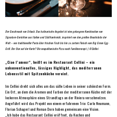
Der Geschmack von Urlaub. Das kulinarische Angebot ist eine gelungene ­Kombination von
Signature-Gerichten aus Italien und Südfrankreich, inspiriert von den großen Beachclubs der
Welt – von traditioneller Pasta über frischen Fisch bis hin zu zartem Fleisch vom Big Green Egg-
Grill. Der Star auf der Karte? Die neapolitanische Pizza nach Familienrezept. | ©Cellini
„Ciao l’ amour“, heißt es im Restaurant Cellini – ein
unkonventionelles, lässiges Highlight, das mediterranen
Lebensstil mit Spitzenküche vereint.
I
m Cellini dreht sich alles um das süße Leben in seiner schönsten Form.
Ein Ort, an dem die Aromen und Farben der mediterranen Küche mit der
lockeren Atmosphäre eines Strandtags an der Riviera verschmelzen.
Angeführt wird das Projekt von einem erfahrenen Trio: Carlo Neumann,
Florian Schagerl und Roman Dorn haben gemeinsam eine Vision.
„Ich habe das Restaurant Cellini eröffnet, da Kochen und