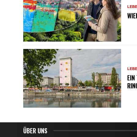
LEB
WIE
LEB
EIN
RIN
ÜBER UNS