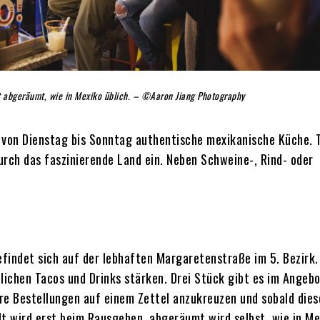
st abgeräumt, wie in Mexiko üblich. – ©Aaron Jiang Photography
n von Dienstag bis Sonntag authentische mexikanische Küche. 
rch das faszinierende Land ein. Neben Schweine-, Rind- oder
findet sich auf der lebhaften Margaretenstraße im 5. Bezirk.
lichen Tacos und Drinks stärken. Drei Stück gibt es im Angeb
hre Bestellungen auf einem Zettel anzukreuzen und sobald dies
lt wird erst beim Rausgehen, abgeräumt wird selbst, wie in Me