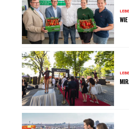
LEB
WIE
LEB
MIR