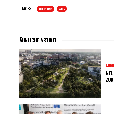
TAGS:
KULINARIK
WIEN
ÄHNLICHE ARTIKEL
LEB
NEU
ZUK