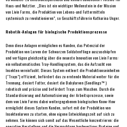
Haus-und Nutztier. „Dies ist ein wichtiger Meilenstein in der Mission
von Livin Farms, die Produktion von Lebens-und Futtermitteln
systemisch zu revolutionieren”, so Geschäftsführerin Katharina Unger.
Robotik-Anlagen für biologische Produktionsprozesse
Denn diese Anlagen ermöglichen es Kunden, das Potenzial der
Produktion von Larven der Schwarzen Soldatenfliege auszuschöpfen
und verfügen gleichzeitig über die neueste Innovation von Livin Farms:
ein vollautomatisches Tray-Handlingsystem, das die Aufzucht von
Insekten vereinfacht. Dieses System entleert die Produktionseinheiten
(“Trays”) effizient, befördert das zu erntende Material weiter für die
Trennung, dosiert Futter, dosiert die Babylarven (Seedlings™ )
robotisch und präzise und befördert Trays zum Waschen. Durch die
Standardisierung und Automatisierung der Arbeitsprozesse, sowie
dem von Livin Farms dabei weitergegebenen biologischen Know-How
ermöglicht dieses System Kunden, sofort mit der Produktion von
Insektenlarven zu starten, ohne eigene Entwicklungszeit auf sich zu
nehmen. Sie können sich somit auf das Wesentliche konzentrieren: die
operative Herstellung und die Vermarktung hochwertiger Proteine und