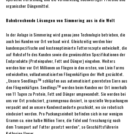
organischer Düngemittel.
Bahnbrechende Lösungen von Simmering aus in die Welt
In der Anlage in Simmering wird genau jene Technologie betrieben, die
auch bei Kunden vor Ort verbaut wird. Gleichzeitig werden hier
kundenspezifische und kostenoptimierte Futterrezepte entwickelt, die
auf Rohstoffe des Kunden sowie die gewünschten Spezifikationen der
Endprodukte (Proteinpulver, Fett und Dünger) eingehen. Weiters
werden hier vor Ort Millionen an Fliegen in den ersten, von Livin Farms
entwickelten, vollautomatisierten Fliegenkäfigen der Welt gezüchtet.
TM
„Unsere Seedlings
schlüpfen aus automatisiert geernteten Eiern aus
TM
den Fliegenkäfigen. Seedlings
werden beim Kunden vor Ort innerhalb
von 11 Tagen zu Protein, Fett und Dünger umgewandelt. Sie werden bei
uns vor Ort produziert, grammgenau dosiert, in spezielle Verpackungen
verpackt und an unsere Kundenstandorte geschickt, wo sie robotisch
eindosiert werden. Pro Packungseinheit befinden sich in nur wenigen
Gramm ca. eine halbe Million Tiere, die fidel und fresshungrig nach
dem Transport auf Futter gesetzt werden”, so Geschäftsführerin
Katharina Unger.