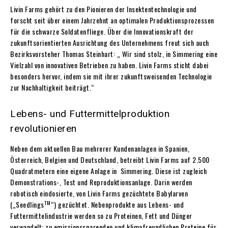
Livin Farms gehört zu den Pionieren der Insektentechnologie und
forscht seit über einem Jahrzehnt an optimalen Produktionsprozessen
für die schwarze Soldatenfliege. Über die Innovationskraft der
zukunftsorientierten Ausrichtung des Unternehmens freut sich auch
Bezirksvorsteher Thomas Steinhart: „ Wir sind stolz, in Simmering eine
Vielzahl von innovativen Betrieben zu haben. Livin Farms sticht dabei
besonders hervor, indem sie mit ihrer zukunftsweisenden Technologie
zur Nachhaltigkeit beiträgt.“
Lebens- und Futtermittelproduktion
revolutionieren
Neben dem aktuellen Bau mehrerer Kundenanlagen in Spanien,
Österreich, Belgien und Deutschland, betreibt Livin Farms auf 2.500
Quadratmetern eine eigene Anlage in Simmering. Diese ist zugleich
Demonstrations-, Test und Reproduktionsanlage. Darin werden
robotisch eindosierte, von Livin Farms gezüchtete Babylarven
TM
(„Seedlings
“) gezüchtet. Nebenprodukte aus Lebens- und
Futtermittelindustrie werden so zu Proteinen, Fett und Dünger
verwandelt: zu emissionssparenden und klimafreundlichen Proteine für