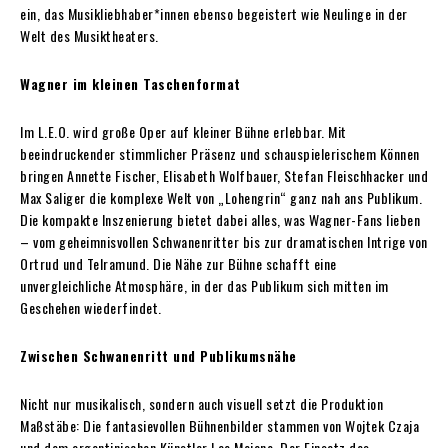
ein, das Musikliebhaber*innen ebenso begeistert wie Neulinge in der
Welt des Musiktheaters.
Wagner im kleinen Taschenformat
Im L.E.O. wird große Oper auf kleiner Bühne erlebbar. Mit
beeindruckender stimmlicher Präsenz und schauspielerischem Können
bringen Annette Fischer, Elisabeth Wolfbauer, Stefan Fleischhacker und
Max Saliger die komplexe Welt von „Lohengrin“ ganz nah ans Publikum.
Die kompakte Inszenierung bietet dabei alles, was Wagner-Fans lieben
– vom geheimnisvollen Schwanenritter bis zur dramatischen Intrige von
Ortrud und Telramund. Die Nähe zur Bühne schafft eine
unvergleichliche Atmosphäre, in der das Publikum sich mitten im
Geschehen wiederfindet.
Zwischen Schwanenritt und Publikumsnähe
Nicht nur musikalisch, sondern auch visuell setzt die Produktion
Maßstäbe: Die fantasievollen Bühnenbilder stammen von Wojtek Czaja
und dem argentinischen Künstler Lao Mojano. Der Einsatz des