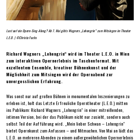
Lust auf ein Opern-Sing-Along? Ab 7. Mai gibts Wagners „Lohengrin“ zum Mitsingen im Theater
L.E.O. | ©Christa Fuchs
Richard Wagners „Lohengrin“ wird im Theater L.E.O. in Wien
zum interaktiven Opernerlebnis im Taschenformat. Mit
exzellentem Ensemble, kreativer Bühnenkunst und der
Möglichkeit zum Mitsingen wird der Opernabend zur
unvergesslichen Erfahrung.
Was sonst nur auf großen Bühnen in monumentalen Inszenierungen zu
erleben ist, holt das Letzte Erfreuliche Operntheater (L.E.O.) mitten
ins Publikum: Richard Wagners „Lohengrin“ in einer mitreißenden,
intimen Version, bei der das Publikum nicht nur zusieht, sondern auch
selbst Teil der Aufführung wird. „Mein lieber Schwan – Lohengrin“
bietet Opernkunst zum Anfassen – und Mitmachen. Von Mai an lädt das
L.E.O. an mehreren Abenden zu einem außergewöhnlichen Opernerlebnis