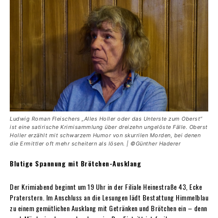
Ludwig Roman Fleischers „Alles Holler oder das Unterste zum Oberst“
ist eine satirische Krimisammlung über dreizehn ungelöste Fälle. Oberst
Holler erzählt mit schwarzem Humor von skurrilen Morden, bei denen
die Ermittler oft mehr scheitern als lösen. | ©Günther Haderer
Blutige Spannung mit Brötchen-Ausklang
Der Krimiabend beginnt um 19 Uhr in der Filiale Heinestraße 43, Ecke
Praterstern. Im Anschluss an die Lesungen lädt Bestattung Himmelblau
zu einem gemütlichen Ausklang mit Getränken und Brötchen ein – denn