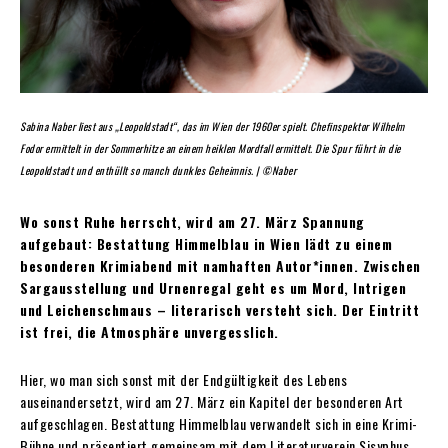
Sabina Naber liest aus „Leopoldstadt“, das im Wien der 1960er spielt. Chefinspektor Wilhelm
Fodor ermittelt in der Sommerhitze an einem heiklen Mordfall ermittelt. Die Spur führt in die
Leopoldstadt und enthüllt so manch dunkles Geheimnis. | ©Naber
Wo sonst Ruhe herrscht, wird am 27. März Spannung
aufgebaut: Bestattung Himmelblau in Wien lädt zu einem
besonderen Krimiabend mit namhaften Autor*innen. Zwischen
Sargausstellung und Urnenregal geht es um Mord, Intrigen
und Leichenschmaus – literarisch versteht sich. Der Eintritt
ist frei, die Atmosphäre unvergesslich.
Hier, wo man sich sonst mit der Endgültigkeit des Lebens
auseinandersetzt, wird am 27. März ein Kapitel der besonderen Art
aufgeschlagen. Bestattung Himmelblau verwandelt sich in eine Krimi-
Bühne und präsentiert gemeinsam mit dem Literaturverein Sisyphus