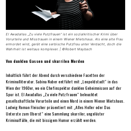
El Awadallas „Zu viele Putzfrauen“ ist ein sozialkritischer Krimi über
Vorurteile und Misstrauen in einem Wiener Mietshaus. Als eine alte Frau
ermordet wird, gerät eine serbische Putzfrau unter Verdacht, doch die
Wahrheit ist weitaus komplexer. | ©Robert Maybach
Von dunklen Gassen und skurrilen Morden
Inhaltlich führt der Abend durch verschiedene Facetten der
Kriminalliteratur. Sabina Naber entführt mit „Leopoldstadt“ in das
Wien der 1960er, wo ein Chefinspektor dunklen Geheimnissen auf der
Spur ist. El Awadallas „Zu viele Putzfrauen“ beleuchtet
gesellschaftliche Vorurteile und einen Mord in einem Wiener Mietshaus.
Ludwig Roman Fleischer präsentiert mit „Alles Holler oder Das
Unterste zum Oberst“ eine Sammlung skurriler, ungelöster
Kriminalfälle, die mit bissigem Humor erzählt werden.