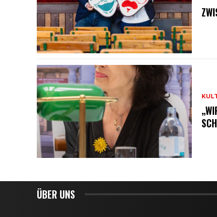
ZWI
KUL
„WI
SCH
ÜBER UNS