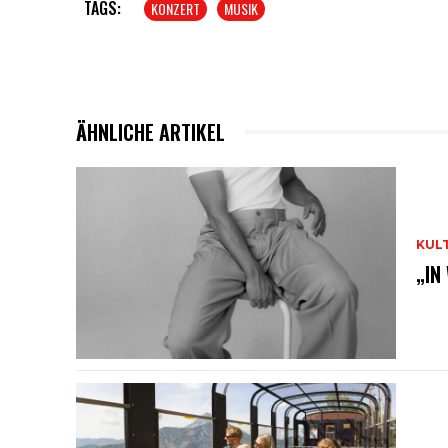
TAGS:
KONZERT
MUSIK
ÄHNLICHE ARTIKEL
KUL
„IN