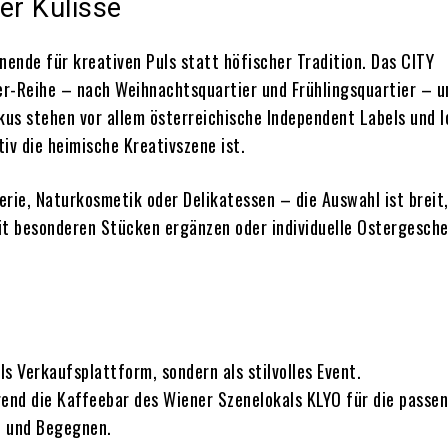
her Kulisse
ende für kreativen Puls statt höfischer Tradition. Das CITY
r-Reihe – nach Weihnachtsquartier und Frühlingsquartier – u
kus stehen vor allem österreichische Independent Labels und l
tiv die heimische Kreativszene ist.
rie, Naturkosmetik oder Delikatessen – die Auswahl ist breit
it besonderen Stücken ergänzen oder individuelle Ostergesch
s Verkaufsplattform, sondern als stilvolles Event.
end die Kaffeebar des Wiener Szenelokals KLYO für die passe
n und Begegnen.