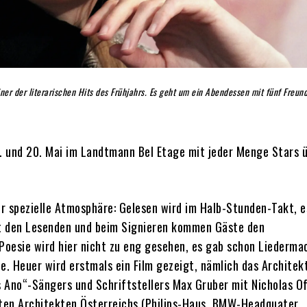
ner der literarischen Hits des Frühjahrs. Es geht um ein Abendessen mit fünf Freun
9. und 20. Mai im Landtmann Bel Etage mit jeder Menge Stars ü
hr spezielle Atmosphäre: Gelesen wird im Halb-Stunden-Takt, e
it den Lesenden und beim Signieren kommen Gäste den
: Poesie wird hier nicht zu eng gesehen, es gab schon Liederma
te. Heuer wird erstmals ein Film gezeigt, nämlich das Archite
s Ano“-Sängers und Schriftstellers Max Gruber mit Nicholas O
sten Architekten Österreichs (Philips-Haus, BMW-Headquater