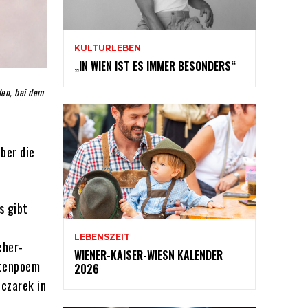
KULTURLEBEN
„IN WIEN IST ES IMMER BESONDERS“
den, bei dem
ber die
s gibt
LEBENSZEIT
cher-
WIENER-KAISER-WIESN KALENDER
ktenpoem
2026
fczarek in