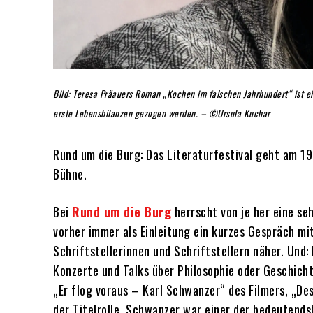
Bild: Teresa Präauers Roman „Kochen im falschen Jahrhundert“ ist ei
erste Lebensbilanzen gezogen werden. – ©Ursula Kuchar
Rund um die Burg: Das Literaturfestival geht am 1
Bühne.
Bei
Rund um die Burg
herrscht von je her eine se
vorher immer als Einleitung ein kurzes Gespräch m
Schriftstellerinnen und Schriftstellern näher. Und
Konzerte und Talks über Philosophie oder Geschich
„Er flog voraus – Karl Schwanzer“ des Filmers, „De
der Titelrolle. Schwanzer war einer der bedeutend