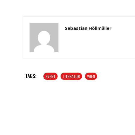
Sebastian Höllmüller
TAGS:
EVENT
LITERATUR
WIEN