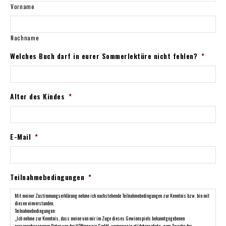
Vorname
Nachname
Welches Buch darf in eurer Sommerlektüre nicht fehlen?
*
Alter des Kindes
*
E-Mail
*
Teilnahmebedingungen
*
Mit meiner Zustimmungserklärung nehme ich nachstehende Teilnahmebedingungen zur Kenntnis bzw. bin mit
diesen einverstanden.
Teilnahmebedingungen:
„Ich nehme zur Kenntnis, dass meine von mir im Zuge dieses Gewinnspiels bekanntgegebenen
personenbezogenen Daten von der VORmagzin GmbH, vormagazin.at/datenschutz, zum Zwecke der