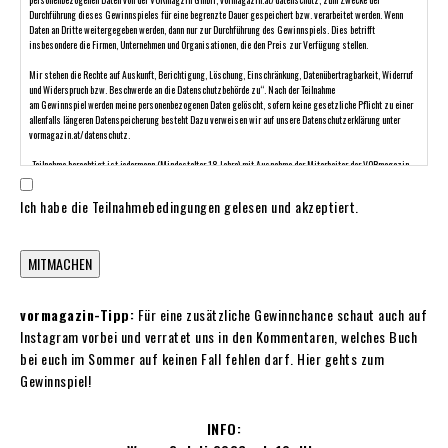
Durchführung dieses Gewinnspieles für eine begrenzte Dauer gespeichert bzw. verarbeitet werden. Wenn
Daten an Dritte weitergegeben werden, dann nur zur Durchführung des Gewinnspiels. Dies betrifft
insbesondere die Firmen, Unternehmen und Organisationen, die den Preis zur Verfügung stellen.
Mir stehen die Rechte auf Auskunft, Berichtigung, Löschung, Einschränkung, Datenübertragbarkeit, Widerruf
und Widerspruch bzw. Beschwerde an die Datenschutzbehörde zu“. Nach der Teilnahme
am Gewinnspiel werden meine personenbezogenen Daten gelöscht, sofern keine gesetzliche Pflicht zu einer
allenfalls längeren Datenspeicherung besteht Dazu verweisen wir auf unsere Datenschutzerklärung unter
vormagazin.at/datenschutz.
„Teilnahme berechtigt ist jedermann (Mindestalter 18 Jahre) mit Ausnahme der Mitarbeiter der VORmagazin
GmbH. Pro Teilnehmer ist nur eine Teilnahme möglich. Ein Schriftwechsel zum Gewinnspiel wird nicht geführt.
Die Gewinne können nicht in bar abgelöst werden und sind nicht übertragbar.
Ich habe die Teilnahmebedingungen gelesen und akzeptiert.
Die Auslosung findet unter Ausschluss der Öffentlichkeit statt. Die Gewinner*innen werden per E-Mail über
ihren Gewinn benachrichtigt.
Der Rechtsweg ist ausgeschlossen.
MITMACHEN
Die VORmagazin GmbH übernimmt keine Gewähr für entgangene Gewinnchancen durch technische
Unzulänglichkeiten oder Mangelhaftigkeit der Preise noch sonstige Schäden, die im Zusammenhang mit der
vormagazin-Tipp:
Für eine zusätzliche Gewinnchance schaut auch auf
Nutzung der gewonnenen Preise entstehen. Vorbehaltlich Irrtümer bzw. Satz- und Druckfehler.
Instagram vorbei und verratet uns in den Kommentaren, welches Buch
bei euch im Sommer auf keinen Fall fehlen darf. Hier gehts zum
Gewinnspiel!
INFO: