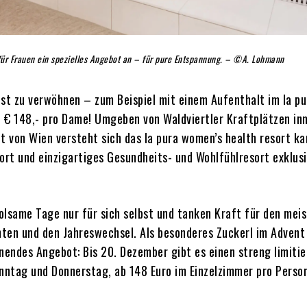
 für Frauen ein spezielles Angebot an – für pure Entspannung. – ©A. Lohmann
lbst zu verwöhnen – zum Beispiel mit einem Aufenthalt im la pu
 € 148,- pro Dame! Umgeben von Waldviertler Kraftplätzen in
 von Wien versteht sich das la pura women’s health resort k
ort und einzigartiges Gesundheits- und Wohlfühlresort exklusi
olsame Tage nur für sich selbst und tanken Kraft für den meis
ten und den Jahreswechsel. Als besonderes Zuckerl im Advent 
nendes Angebot: Bis 20. Dezember gibt es einen streng limitie
tag und Donnerstag, ab 148 Euro im Einzelzimmer pro Person