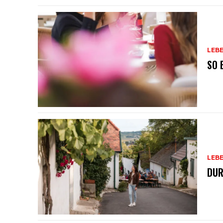
LEB
SO 
LEB
DUR