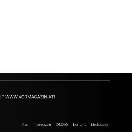
 AUF WWW.VORMAGAZIN.AT!
Abo
Impressum
DSGVO
Kontakt
Mediadaten