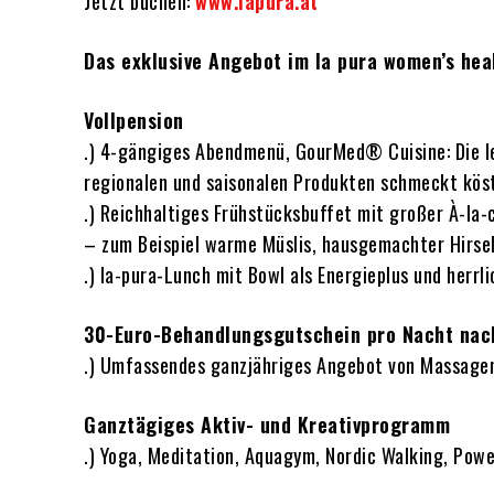
Jetzt buchen:
www.lapura.at
Das exklusive Angebot im la pura women’s hea
Vollpension
.) 4-gängiges Abendmenü, GourMed® Cuisine: Die l
regionalen und saisonalen Produkten schmeckt köst
.) Reichhaltiges Frühstücksbuffet mit großer À-la
– zum Beispiel warme Müslis, hausgemachter Hirse
.) la-pura-Lunch mit Bowl als Energieplus und herr
30-Euro-Behandlungsgutschein pro Nacht nac
.) Umfassendes ganzjähriges Angebot von Massage
Ganztägiges Aktiv- und Kreativprogramm
.) Yoga, Meditation, Aquagym, Nordic Walking, Pow