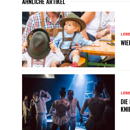
ÄHNLICHE ARTIKEL
LEB
WIE
LEB
DIE
KNI