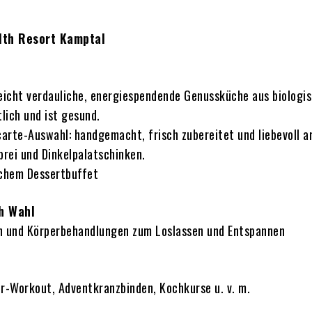
lth Resort Kamptal
eicht verdauliche, energiespendende Genussküche aus biologi
lich und ist gesund.
-carte-Auswahl: handgemacht, frisch zubereitet und liebevoll a
brei und Dinkelpalatschinken.
lichem Dessertbuffet
h Wahl
n und Körperbehandlungen zum Loslassen und Entspannen
er-Workout, Adventkranzbinden, Kochkurse u. v. m.