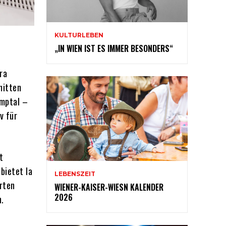
KULTURLEBEN
„IN WIEN IST ES IMMER BESONDERS“
ra
mitten
amptal –
v für
t
bietet la
LEBENSZEIT
rten
WIENER-KAISER-WIESN KALENDER
2026
.