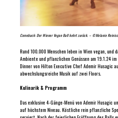
Comeback: Der Wiener Vegan Ball kehrt zurück. – ©Melanie Reinis
Rund 100.000 Menschen leben in Wien vegan, und das
Ambiente und pflanzlichen Genüssen am 19.1.24 im H
Dinner von Hilton Executive Chef Ademir Husagic au
abwechslungsreiche Musik auf zwei Floors.
Kulinarik & Programm
Das exklusive 4-Gänge-Menü von Ademir Husagic und
auf höchstem Niveau. Köstliche rein pflanzliche S
serviert. Nach der feierlichen Eröffnung des Ball