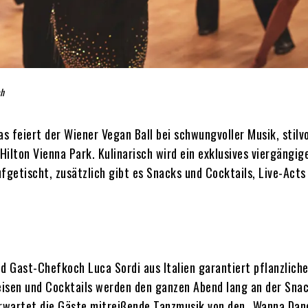
ch
 feiert der Wiener Vegan Ball bei schwungvoller Musik, stilv
ilton Vienna Park. Kulinarisch wird ein exklusives viergängig
fgetischt, zusätzlich gibt es Snacks und Cocktails, Live-Acts
 Gast-Chefkoch Luca Sordi aus Italien garantiert pflanzlich
peisen und Cocktails werden den ganzen Abend lang an der Sna
s erwartet die Gäste mitreißende Tanzmusik von den „Wanna Da