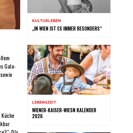
KULTURLEBEN
„IN WIEN IST ES IMMER BESONDERS“
ollem
es Gala-
 sowie
LEBENSZEIT
WIENER-KAISER-WIESN KALENDER
e Küche
2026
ckbar
nce?“-DJs