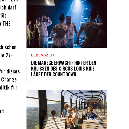
ich darf
rlös
p THE
chischen
ie 27-
LEBENSZEIT
DIE MANEGE ERWACHT: HINTER DEN
KULISSEN DES CIRCUS LOUIS KNIE
für dieses
LÄUFT DER COUNTDOWN
d-Change-
litik für
nd