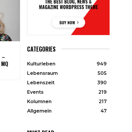
CATEGORIES
 –
E MQ
Kulturleben
949
Lebensraum
505
Lebenszeit
390
Events
219
Kolumnen
217
Allgemein
47