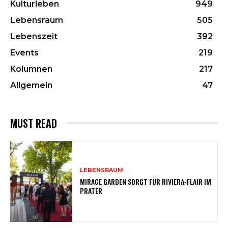
Kulturleben
949
Lebensraum
505
Lebenszeit
392
Events
219
Kolumnen
217
Allgemein
47
MUST READ
LEBENSRAUM
MIRAGE GARDEN SORGT FÜR RIVIERA-FLAIR IM
PRATER