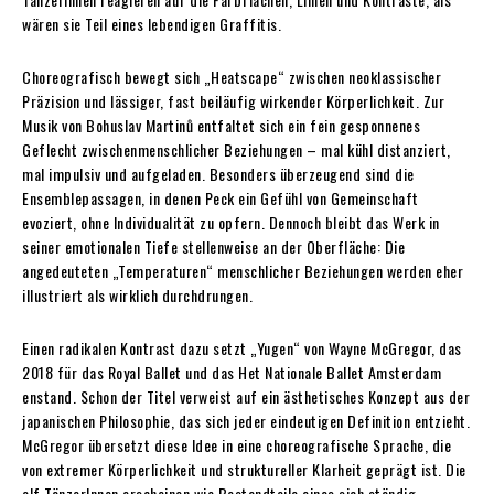
wären sie Teil eines lebendigen Graffitis.
Choreografisch bewegt sich „Heatscape“ zwischen neoklassischer
Präzision und lässiger, fast beiläufig wirkender Körperlichkeit. Zur
Musik von Bohuslav Martinů entfaltet sich ein fein gesponnenes
Geflecht zwischenmenschlicher Beziehungen – mal kühl distanziert,
mal impulsiv und aufgeladen. Besonders überzeugend sind die
Ensemblepassagen, in denen Peck ein Gefühl von Gemeinschaft
evoziert, ohne Individualität zu opfern. Dennoch bleibt das Werk in
seiner emotionalen Tiefe stellenweise an der Oberfläche: Die
angedeuteten „Temperaturen“ menschlicher Beziehungen werden eher
illustriert als wirklich durchdrungen.
Einen radikalen Kontrast dazu setzt „Yugen“ von Wayne McGregor, das
2018 für das Royal Ballet und das Het Nationale Ballet Amsterdam
enstand. Schon der Titel verweist auf ein ästhetisches Konzept aus der
japanischen Philosophie, das sich jeder eindeutigen Definition entzieht.
McGregor übersetzt diese Idee in eine choreografische Sprache, die
von extremer Körperlichkeit und struktureller Klarheit geprägt ist. Die
elf TänzerInnen erscheinen wie Bestandteile eines sich ständig