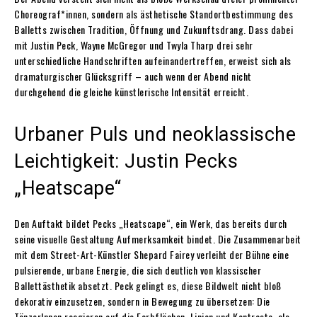
Choreograf*innen, sondern als ästhetische Standortbestimmung des
Balletts zwischen Tradition, Öffnung und Zukunftsdrang. Dass dabei
mit Justin Peck, Wayne McGregor und Twyla Tharp drei sehr
unterschiedliche Handschriften aufeinandertreffen, erweist sich als
dramaturgischer Glücksgriff – auch wenn der Abend nicht
durchgehend die gleiche künstlerische Intensität erreicht.
Urbaner Puls und neoklassische
Leichtigkeit: Justin Pecks
„Heatscape“
Den Auftakt bildet Pecks „Heatscape“, ein Werk, das bereits durch
seine visuelle Gestaltung Aufmerksamkeit bindet. Die Zusammenarbeit
mit dem Street-Art-Künstler Shepard Fairey verleiht der Bühne eine
pulsierende, urbane Energie, die sich deutlich von klassischer
Ballettästhetik absetzt. Peck gelingt es, diese Bildwelt nicht bloß
dekorativ einzusetzen, sondern in Bewegung zu übersetzen: Die
TänzerInnen reagieren auf die Farbflächen, Linien und Kontraste, als