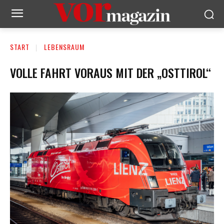
START
LEBENSRAUM
VOLLE FAHRT VORAUS MIT DER „OSTTIROL“