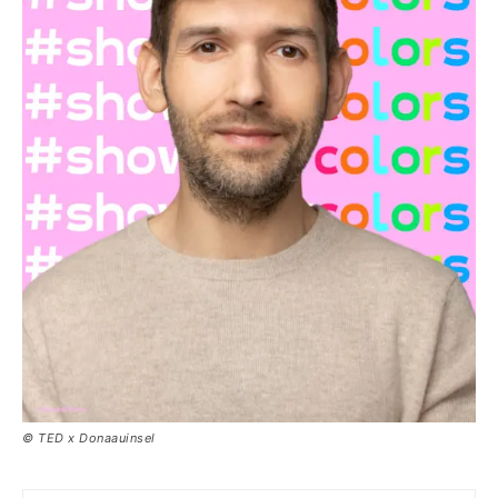
© TED x Donaauinsel