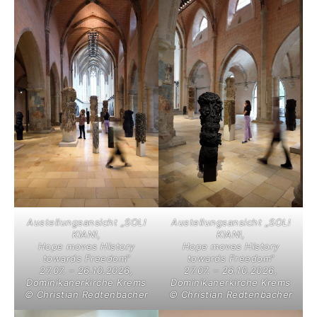
Austellungsansicht „SOLI
Austellungsansicht „SOLI
KIANI,
KIANI,
Hope moves History
Hope moves History
towards Freedom“
towards Freedom“
27.07. – 26.10.2026,
27.07. – 26.10.2026,
Dominikanerkirche Krems
Dominikanerkirche Krems
© Christian Redtenbacher
© Christian Redtenbacher