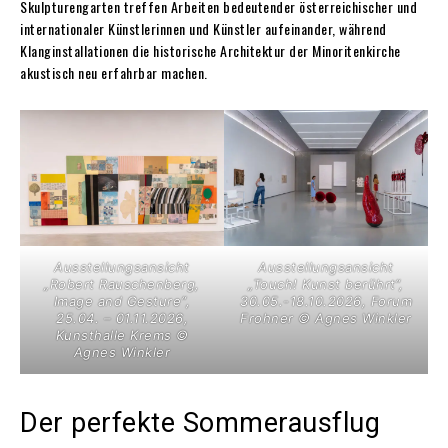
Skulpturengarten treffen Arbeiten bedeutender österreichischer und
internationaler Künstlerinnen und Künstler aufeinander, während
Klanginstallationen die historische Architektur der Minoritenkirche
akustisch neu erfahrbar machen.
Ausstellungsansicht
Ausstellungsansicht
„Robert Rauschenberg,
„Touch! Kunst berührt“,
Image and Gesture“,
30.05.-18.10.2026, Forum
25.04. – 01.11.2026,
Frohner © Agnes Winkler
Kunsthalle Krems ©
Agnes Winkler
Der perfekte Sommerausflug