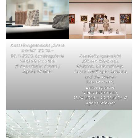
Austellungsansicht „Greta
Schödl“ 23.05.–
08.11.2026, Landesgalerie
Ausstellungsansicht
Niederösterreich
„Wiener Moderne.
© Kunstmeile Krems /
Weiblich. Widerständig.
Agnes Winkler
Fanny Harlfinger-Zakucka
und die Wiener
Frauenkunst“,
Landesgalerie
Niederösterreich,
11.04.2026 – 10.01.2027 ©
Agnes Winkler