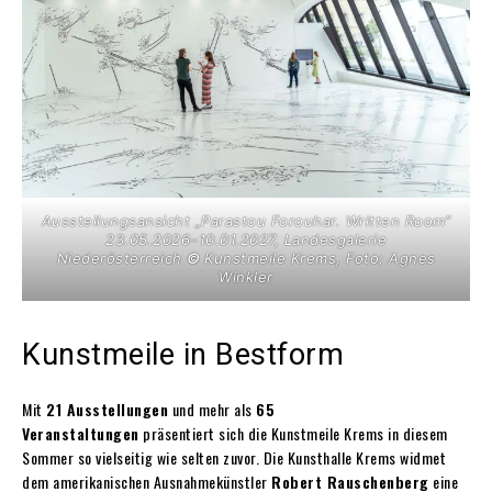
Ausstellungsansicht „Parastou Forouhar. Written Room“
23.05.2026–10.01.2027, Landesgalerie
Niederösterreich
©
Kunstmeile Krems, Foto: Agnes
Winkler
Kunstmeile in Bestform
Mit
21 Ausstellungen
und mehr als
65
Veranstaltungen
präsentiert sich die Kunstmeile Krems in diesem
Sommer so vielseitig wie selten zuvor. Die Kunsthalle Krems widmet
dem amerikanischen Ausnahmekünstler
Robert Rauschenberg
eine