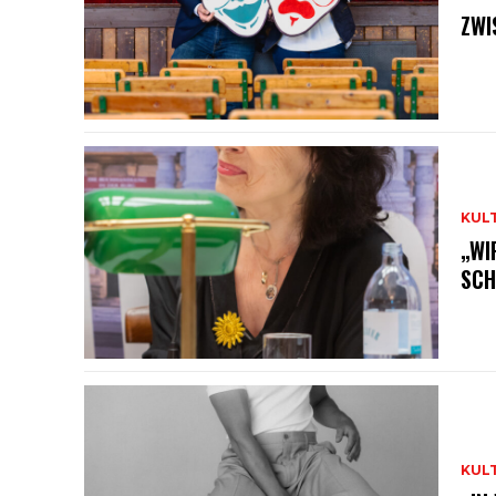
ZWI
KUL
„WI
SCH
KUL