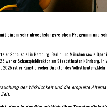
e mit einem sehr abwechslungsreichen Programm und sc
rte er Schauspiel in Hamburg, Berlin und München sowie Oper i
25 war er Schauspieldirektor am Staatstheater Nürnberg. In 
it 2025 ist er Künstlerischer Direktor des Volkstheaters.Mehr 
rsuchung der Wirklichkeit und die erspielte Alternat
 Zeit.
ht, dass in der Bim wirklich über Theater diskutie