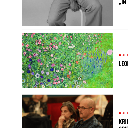
„IN
KUL
LEO
KUL
KRI