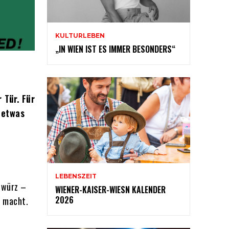
KULTURLEBEN
„IN WIEN IST ES IMMER BESONDERS“
 Tür. Für
 etwas
LEBENSZEIT
ewürz –
WIENER-KAISER-WIESN KALENDER
2026
n macht.