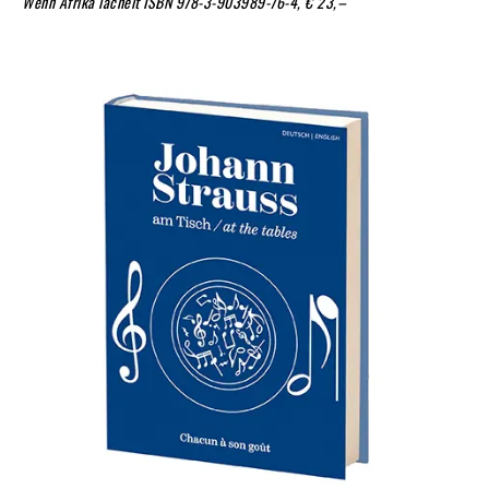
Wenn Afrika lächelt
ISBN 978-3-903989-76-4, € 23,–