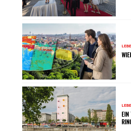
LEB
WIE
LEB
EIN
RIN