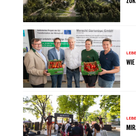
ZUK
LEB
WIE
LEB
MIR