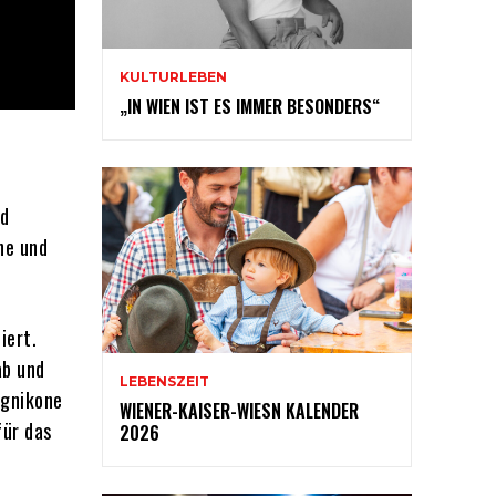
KULTURLEBEN
„IN WIEN IST ES IMMER BESONDERS“
nd
he und
iert.
ab und
LEBENSZEIT
ignikone
WIENER-KAISER-WIESN KALENDER
für das
2026