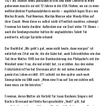
1927 als Tochter eines jüdischen Arztes und einer Lehrerin in Wien
geborenen musste sie mit 12 Jahren in die USA fliehen, wo sie zu einer
weltberühmten Psychoanalytikerin wurde – angeblich lagen Stars wie
Marlon Brando, Paul Newman, Marilyn Monroe oder Woody Allen auf
ihrer Couch. Wenn diese es selbst nicht öffentlich machten, schweigt
Freeman bis heute darüber. Außerdem war sie Gast vieler TV-Shows –
auch die Sendungsmacher hatten ihr unglaubliches Talent für
pointierte, witzige Sprüche erkannt.
Der Buchtitel „Mir geht’s gut, wenn nicht heute, dann morgen“ ist
natürlich ein Zitat von ihr, die die Gabe hat, auch Schreckliches wie den
Tod ihrer Mutter 1945 bei der Bombardierung des Philipphofs mit der
Weisheit einer Frau, die viel erlebt hat, zu erzählen. Aus den vielen
Frühstückstreffen hat Stermann jetzt ihr mit vielen Anekdoten
gewürztes Leben erzählt. Oft schickt sie ihm später auch noch
Sinnsprüche via SMA nach: „Wenn eine Frau auf Sex verzichten will,
dann muss sie ihn heiraten.“
Freeman, deren Mutter als Vorbild für Isaac Beshevis Singers mit
Barbra Streisand verfilmte Kurzgeschichte „Yentl“ gilt, hat