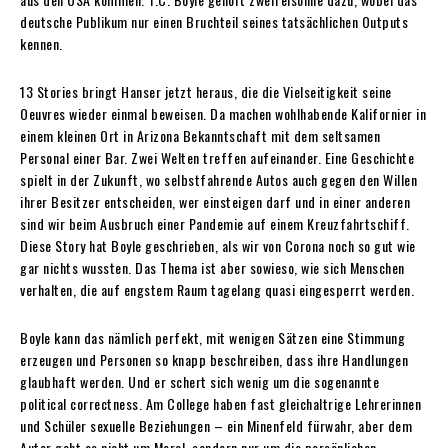
deutsche Publikum nur einen Bruchteil seines tatsächlichen Outputs
kennen.
13 Stories bringt Hanser jetzt heraus, die die Vielseitigkeit seine
Oeuvres wieder einmal beweisen. Da machen wohlhabende Kalifornier in
einem kleinen Ort in Arizona Bekanntschaft mit dem seltsamen
Personal einer Bar. Zwei Welten treffen aufeinander. Eine Geschichte
spielt in der Zukunft, wo selbstfahrende Autos auch gegen den Willen
ihrer Besitzer entscheiden, wer einsteigen darf und in einer anderen
sind wir beim Ausbruch einer Pandemie auf einem Kreuzfahrtschiff.
Diese Story hat Boyle geschrieben, als wir von Corona noch so gut wie
gar nichts wussten. Das Thema ist aber sowieso, wie sich Menschen
verhalten, die auf engstem Raum tagelang quasi eingesperrt werden.
Boyle kann das nämlich perfekt, mit wenigen Sätzen eine Stimmung
erzeugen und Personen so knapp beschreiben, dass ihre Handlungen
glaubhaft werden. Und er schert sich wenig um die sogenannte
political correctness. Am College haben fast gleichaltrige Lehrerinnen
und Schüler sexuelle Beziehungen – ein Minenfeld fürwahr, aber dem
Autor geht es nicht um Moral, sondern nur um die persönlichen