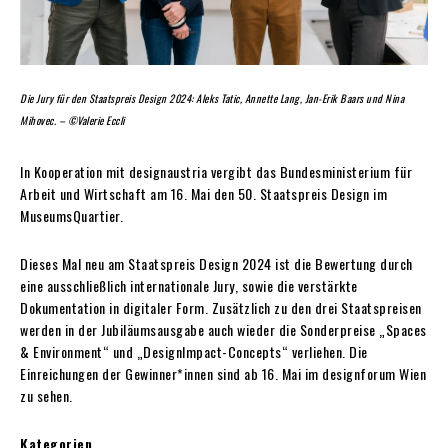
Die Jury für den Staatspreis Design 2024: Aleks Tatic, Annette Lang, Jan-Erik Baars und Nina
Mihovec. – ©Valerie Eccli
In Kooperation mit designaustria vergibt das Bundesministerium für
Arbeit und Wirtschaft am 16. Mai den 50. Staatspreis Design im
MuseumsQuartier.
Dieses Mal neu am Staatspreis Design 2024 ist die Bewertung durch
eine ausschließlich internationale Jury, sowie die verstärkte
Dokumentation in digitaler Form. Zusätzlich zu den drei Staatspreisen
werden in der Jubiläumsausgabe auch wieder die Sonderpreise „Spaces
& Environment“ und „DesignImpact-Concepts“ verliehen. Die
Einreichungen der Gewinner*innen sind ab 16. Mai im designforum Wien
zu sehen.
Kategorien