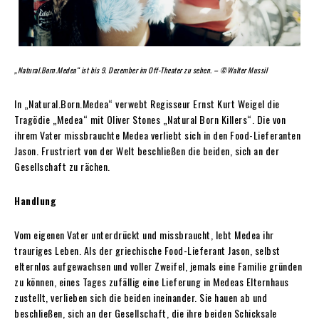
„Natural.Born.Medea“ ist bis 9. Dezember im Off-Theater zu sehen. – ©Walter Mussil
In „Natural.Born.Medea“ verwebt Regisseur Ernst Kurt Weigel die
Tragödie „Medea“ mit Oliver Stones „Natural Born Killers“. Die von
ihrem Vater missbrauchte Medea verliebt sich in den Food-Lieferanten
Jason. Frustriert von der Welt beschließen die beiden, sich an der
Gesellschaft zu rächen.
Handlung
Vom eigenen Vater unterdrückt und missbraucht, lebt Medea ihr
trauriges Leben. Als der griechische Food-Lieferant Jason, selbst
elternlos aufgewachsen und voller Zweifel, jemals eine Familie gründen
zu können, eines Tages zufällig eine Lieferung in Medeas Elternhaus
zustellt, verlieben sich die beiden ineinander. Sie hauen ab und
beschließen, sich an der Gesellschaft, die ihre beiden Schicksale