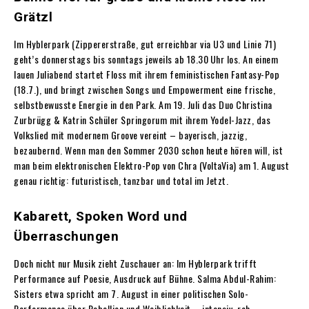
Grätzl
Im Hyblerpark (Zippererstraße, gut erreichbar via U3 und Linie 71)
geht’s donnerstags bis sonntags jeweils ab 18.30 Uhr los. An einem
lauen Juliabend startet Floss mit ihrem feministischen Fantasy-Pop
(18.7.), und bringt zwischen Songs und Empowerment eine frische,
selbstbewusste Energie in den Park. Am 19. Juli das Duo Christina
Zurbrügg & Katrin Schüler Springorum mit ihrem Yodel-Jazz, das
Volkslied mit modernem Groove vereint – bayerisch, jazzig,
bezaubernd. Wenn man den Sommer 2030 schon heute hören will, ist
man beim elektronischen Elektro-Pop von Chra (VoltaVia) am 1. August
genau richtig: futuristisch, tanzbar und total im Jetzt.
Kabarett, Spoken Word und
Überraschungen
Doch nicht nur Musik zieht Zuschauer an: Im Hyblerpark trifft
Performance auf Poesie, Ausdruck auf Bühne. Salma Abdul-Rahim:
Sisters etwa spricht am 7. August in einer politischen Solo-
Performance über Rebellion und Weiblichkeit – intensiv, roh,