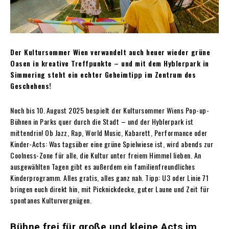
Der Kultursommer Wien verwandelt auch heuer wieder grüne
Oasen in kreative Treffpunkte – und mit dem Hyblerpark in
Simmering steht ein echter Geheimtipp im Zentrum des
Geschehens!
Noch bis 10. August 2025 bespielt der Kultursommer Wiens Pop-up-
Bühnen in Parks quer durch die Stadt – und der Hyblerpark ist
mittendrin! Ob Jazz, Rap, World Music, Kabarett, Performance oder
Kinder-Acts: Was tagsüber eine grüne Spielwiese ist, wird abends zur
Coolness-Zone für alle, die Kultur unter freiem Himmel lieben. An
ausgewählten Tagen gibt es außerdem ein familienfreundliches
Kinderprogramm. Alles gratis, alles ganz nah. Tipp: U3 oder Linie 71
bringen euch direkt hin, mit Picknickdecke, guter Laune und Zeit für
spontanes Kulturvergnügen.
Bühne frei für große und kleine Acts im