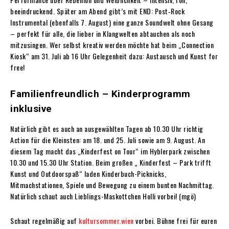
beeindruckend. Später am Abend gibt’s mit END: Post‑Rock
Instrumental (ebenfalls 7. August) eine ganze Soundwelt ohne Gesang
– perfekt für alle, die lieber in Klangwelten abtauchen als noch
mitzusingen. Wer selbst kreativ werden möchte hat beim „Connection
Kiosk“ am 31. Juli ab 16 Uhr Gelegenheit dazu: Austausch und Kunst for
free!
Familienfreundlich – Kinderprogramm
inklusive
Natürlich gibt es auch an ausgewählten Tagen ab 10.30 Uhr richtig
Action für die Kleinsten: am 18. und 25. Juli sowie am 9. August. An
diesem Tag macht das „Kinderfest on Tour“ im Hyblerpark zwischen
10.30 und 15.30 Uhr Station. Beim großen „ Kinderfest – Park trifft
Kunst und Outdoorspaß“ laden Kinderbuch-Picknicks,
Mitmachstationen, Spiele und Bewegung zu einem bunten Nachmittag.
Natürlich schaut auch Lieblings-Maskottchen Holli vorbei! (mgö)
Schaut regelmäßig auf
kultursommer.wien
vorbei. Bühne frei für euren