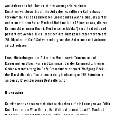
Aus Anlass des Jubiläums rief das vormagazin zu einem
Kurzkrimiwettbewerb auf. Die Aufgabe: Es sollte ein Kaffeehaus
vorkommen. Aus den zahlreichen Einsendungen wählte eine Jury (unter
anderem mit dem Autor Manfred Rebhandl) die 15 besten aus, die zur
Kriminacht in einem Buch („Mörderischer Mokka“) veröffentlicht und
präsentiert werden. Die allerbesten drei Kurzgeschichten werden am
29. Oktober im Café Schwarzenberg von den Autorinnen und Autoren
selbst gelesen.
Ernst Hinterberger, der Autor des Mundl sowie Trautmann und
Kaisermühlen Blues, war ein Stammgast bei der Kriminacht. In einer
Gedenkveranstaltung im Café Frauenhuber erinnert Wolfgang Böck –
der Darsteller des Trautmann in der gleichnamigen ORF-Krimiserie –
an den 2012 verstorbenen Bestsellerautor.
Diskussion
Krimifeinspitze freuen sich aber auch schon auf die Lesungen von Edith
Kneifl mit ihrem Wien-Krimi „Der Wolf auf meiner Couch“, Manfred
Rebhandl („Hundert Kilo Einsamkeit“), Theresa Prammer