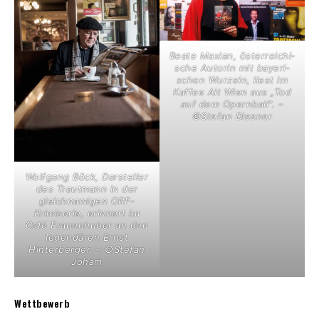
Beate Maxian, österreichi­
sche ­Autorin mit bayeri­
schen Wurzeln, liest im
Kaffee Alt Wien aus „Tod
auf dem Opernball“. –
©Stefan Diesner
Wolfgang Böck, Darsteller
des Trautmann in der
gleichnamigen ORF-
Krimiserie, erinnert im
Café Frauenhuber an den
legendären Ernst
Hinterberger. – ©Stefan
Joham
Wettbewerb