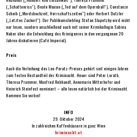
(„Schattenriss“), Beate Maxian („Tod auf dem Opernball“), Constanze
Scheib („Mordshochzeit, Herrschaftszeiten“) oder Herbert Dutzler
(„Letztes Zuckerl“). Der Publikumsliebling Stefan Slupetzky wird nicht
nur lesen, sondern anschließend auch mit seiner Krimikollegin Sabina
Naber über die Entwicklung des Krimigenres in den vergangenen 20
Jahren diskutieren (Café Imperial).
Preis
Auch die Verleihung des Leo-Perutz-Preises gehört seit einigen Jahren
zum festen Bestandteil der Kriminacht. Heuer sind Peter Lorath,
Theresa Prammer, Manfred Rebhandl, Annemarie Mitterhofer und
Heinrich Steinfest nominiert – alle lesen natürlich bei der Kriminacht.
Kommen Sie vorbei!
INFO
29. Oktober 2024
In zahlreichen Kaffeehäusern in ganz Wien
kriminacht.at