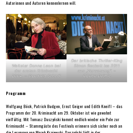
Autorinnen und Autoren kennenlernen will.
Der britische Thriller-King
Weltstar Donna Leon bei
Simon Beckett las 2011
der ersten Kriminacht
aus „Verwesung“. –
2004. – ©Ludwig Schedl
©Bubu Dujmic
Programm
Wolfgang Böck, Patrick Budgen, Ernst Geiger und Edith Kneifl – das
Programm der 20. Kriminacht am 29. Oktober ist wie gewohnt
vielfältig. Mit Tomasz Duszyński kommt endlich wieder ein Pole zur
Kriminacht – Stammgäste des Festivals erinnern sich sicher noch an
die Lesungen von Marek Krajewski. Duszyński lädt in der