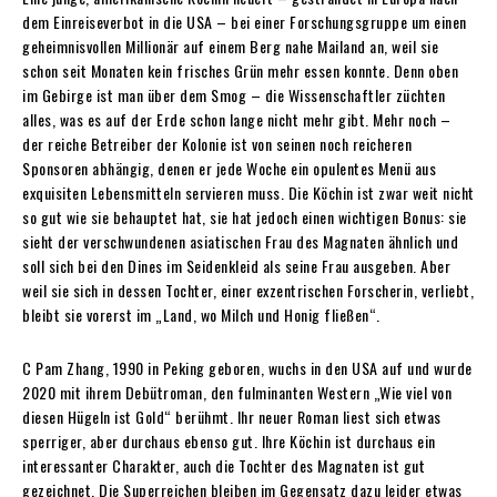
dem Einreiseverbot in die USA – bei einer Forschungsgruppe um einen
geheimnisvollen Millionär auf einem Berg nahe Mailand an, weil sie
schon seit Monaten kein frisches Grün mehr essen konnte. Denn oben
im Gebirge ist man über dem Smog – die Wissenschaftler züchten
alles, was es auf der Erde schon lange nicht mehr gibt. Mehr noch –
der reiche Betreiber der Kolonie ist von seinen noch reicheren
Sponsoren abhängig, denen er jede Woche ein opulentes Menü aus
exquisiten Lebensmitteln servieren muss. Die Köchin ist zwar weit nicht
so gut wie sie behauptet hat, sie hat jedoch einen wichtigen Bonus: sie
sieht der verschwundenen asiatischen Frau des Magnaten ähnlich und
soll sich bei den Dines im Seidenkleid als seine Frau ausgeben. Aber
weil sie sich in dessen Tochter, einer exzentrischen Forscherin, verliebt,
bleibt sie vorerst im „Land, wo Milch und Honig fließen“.
C Pam Zhang, 1990 in Peking geboren, wuchs in den USA auf und wurde
2020 mit ihrem Debütroman, den fulminanten Western „Wie viel von
diesen Hügeln ist Gold“ berühmt. Ihr neuer Roman liest sich etwas
sperriger, aber durchaus ebenso gut. Ihre Köchin ist durchaus ein
interessanter Charakter, auch die Tochter des Magnaten ist gut
gezeichnet. Die Superreichen bleiben im Gegensatz dazu leider etwas